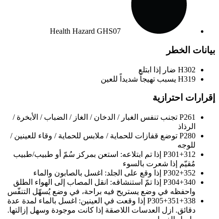
Health Hazard
GHS07
بيانات الخطر
H302
ضار إذا ابتلع
H319
يسبب تهيجاً شديداً للعين
إقرارات احترازية
P261
تجنب تنفس الغبار / الدخان / الغاز / الضباب / الأبخرة /
الرذاذ
P280
توضع قفازات للحماية / ملابس للحماية / وقاء للعينين /
للوجه
P301+312
إذا تم ابتلاعه: استعن بمركز سُمّ أو طبيب/طبيب
مُقيّم إذا شعرت بالسوء
P302+352
إذا وقع على الجلد: اغسل بالصابون والماء
P304+340
إذا تمّ استنشاقه: انقل المصاب إلى الهواء الطلق
واحفظه في وضع يستريح فيه براحة، في وضع يُسهّل التنفّس
P305+351+338
إذا وقعت في العينين: اغسل بالماء لمدة عدة
دقائق. ازل العدسات اللاصقة إذا كانت موجودة وسهل إزالتها.