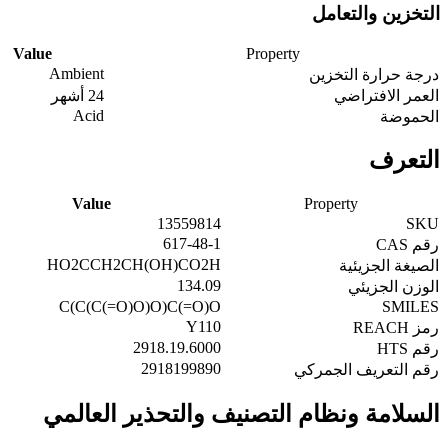
التخزين والتعامل
Value
Property
Ambient
درجة حرارة التخزين
العمر الافتراضي
24 أشهر
Acid
الحموضة
التعرف
Value
Property
13559814
SKU
617-48-1
رقم CAS
HO2CCH2CH(OH)CO2H
الصيغة الجزيئية
134.09
الوزن الجزيئي
C(C(C(=O)O)O)C(=O)O
SMILES
Y110
رمز REACH
2918.19.6000
رقم HTS
2918199890
رقم التعريف الجمركي
السلامة ونظام التصنيف والتحذير العالمي