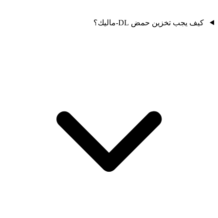
كيف يجب تخزين حمض DL-ماليك؟