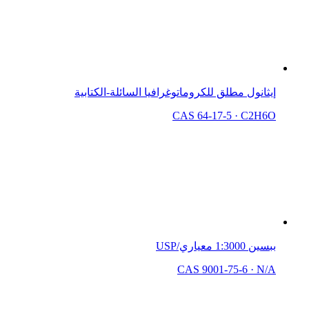
إيثانول مطلق للكروماتوغرافيا السائلة-الكتابية
CAS 64-17-5
·
C2H6O
ببسين 1:3000 معياري/USP
CAS 9001-75-6
·
N/A