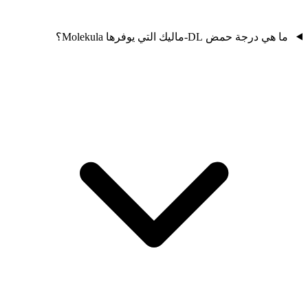
ما هي درجة حمض DL-ماليك التي يوفرها Molekula؟