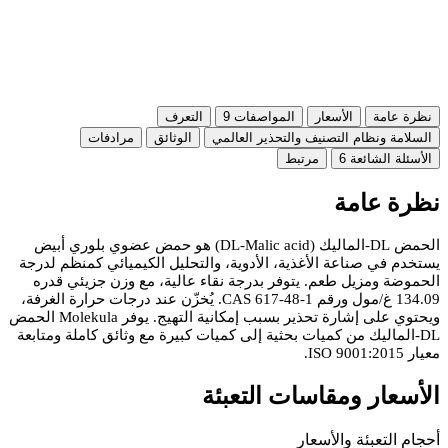
نظرة عامة
الأسعار
المواصفات
9
التعرف
السلامة ونظام التصنيف والتحذير العالمي
الوثائق
مرادفات
الأسئلة الشائعة
6
مرتبط
نظرة عامة
الحمض DL-الماليك (DL-Malic acid) هو حمض عضوي بلوري أبيض
يستخدم في صناعة الأغذية، الأدوية، والتحليل الكيميائي كمنظم لدرجة
الحموضة ومزيل طعم. يتوفر بدرجة نقاء عالية، مع وزن جزيئي قدره
134.09 غ/مول ورقم CAS 617-48-1. يُخزّن عند درجات حرارة الغرفة،
ويحتوي على إشارة تحذير بسبب إمكانية التهيج. يوفر Molekula الحمض
DL-الماليك من كميات بحثية إلى كميات كبيرة مع وثائق كاملة ومتابعة
معيار ISO 9001:2015.
الأسعار ومقاسات التعبئة
أحجام التعبئة والأسعار