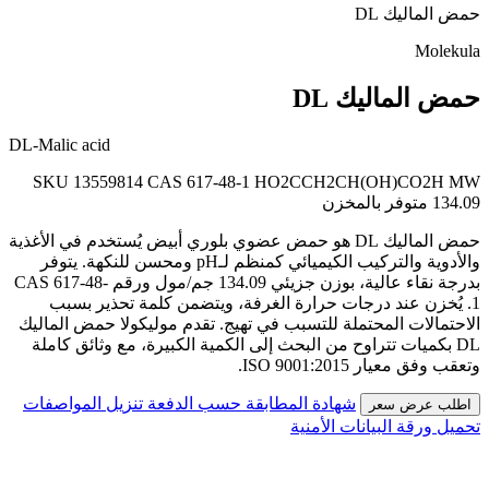
حمض الماليك DL
Molekula
حمض الماليك DL
DL-Malic acid
SKU 13559814
CAS 617-48-1
HO2CCH2CH(OH)CO2H
MW
134.09
متوفر بالمخزن
حمض الماليك DL هو حمض عضوي بلوري أبيض يُستخدم في الأغذية
والأدوية والتركيب الكيميائي كمنظم لـpH ومحسن للنكهة. يتوفر
بدرجة نقاء عالية، بوزن جزيئي 134.09 جم/مول ورقم CAS 617-48-
1. يُخزن عند درجات حرارة الغرفة، ويتضمن كلمة تحذير بسبب
الاحتمالات المحتملة للتسبب في تهيج. تقدم موليكولا حمض الماليك
DL بكميات تتراوح من البحث إلى الكمية الكبيرة، مع وثائق كاملة
وتعقب وفق معيار ISO 9001:2015.
شهادة المطابقة حسب الدفعة
تنزيل المواصفات
اطلب عرض سعر
تحميل ورقة البيانات الأمنية