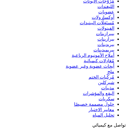
مُزَوِّجات الأيونات
الليغندات
عضويات
أوكسازولات
مُستَقِلَّات الببتيدات
الفينولات
بيبرازينات
بيرازينات
بيريدينات
بيريميدينات
أملاح الأمونيوم الرباعية
مُعَادِلات كيميائية
أبحاث عضوية وغير عضوية
ملح
مُركّبات الختم
شيركلين
مذيبات
البقع والمؤشرات
سكريات
حلول مصممة خصيصًا
معايير الاختبار
تحليل المياه
تواصل مع كيميائي