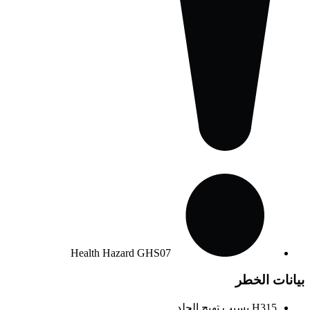
Health Hazard
GHS07
بيانات الخطر
H315
يسبب تهيج الجلد