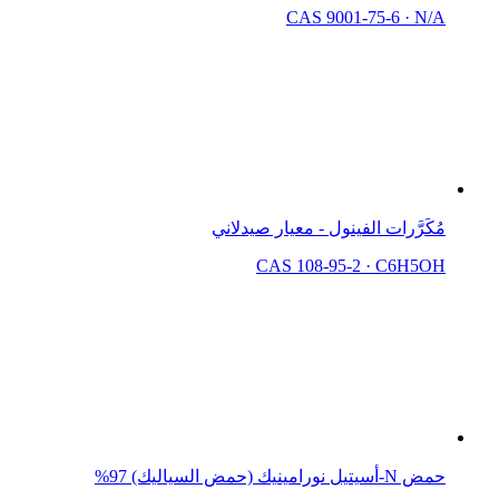
CAS 9001-75-6
·
N/A
مُكَرَّرات الفينول - معيار صيدلاني
CAS 108-95-2
·
C6H5OH
حمض N-أسيتيل نورامينيك (حمض السياليك) 97%