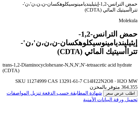
حمض الترانس-1,2-إيثيلينديامينوسيكلوهكسان-ن،ن،ن'،ن'-
تتراأسيتيك المائي (CDTA)
Molekula
حمض الترانس-1,2-
إيثيلينديامينوسيكلوهكسان-ن،ن،ن'،ن'-
تتراأسيتيك المائي (CDTA)
trans-1,2-Diaminocyclohexane-N,N,N',N'-tetraacetic acid hydrate
(CDTA)
SKU 11274999
CAS 13291-61-7
C14H22N2O8 · H2O
MW
364.355
متوفر بالمخزن
شهادة المطابقة حسب الدفعة
تنزيل المواصفات
اطلب عرض سعر
تحميل ورقة البيانات الأمنية