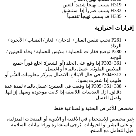
H319
يسبب تهيجاً شديداً للعين
H332
يسبب ضرراً إذا استنشق
H335
قد يسبب تهيجاً تنفسياً
إقرارات احترازية
P261
تجنب تنفس الغبار / الدخان / الغاز / الضباب / الأبخرة /
الرذاذ
P280
توضع قفازات للحماية / ملابس للحماية / وقاء للعينين /
للوجه
P303+361
إذا وقع على الجلد (أو الشعر): اخلع فوراً جميع
الملابس الملوثة. اغسل بالماء أو اغتسل.
P304+312
في حال الابتلاع: الاتصال بمركز معلومات السُّم أو
طبيب إذا شعرت بسوء.
P305+351+338
إذا وقعت في العينين: اغسل بالماء لمدة عدة
دقائق. ازل العدسات اللاصقة إذا كانت موجودة وسهل إزالتها.
واصل الغسل
مخصص للأغراض البحثية والصناعية فقط
غير مخصص للاستخدام في الأغذية أو الأدوية أو المنتجات المنزلية،
أو على البشر أو الحيوانات. يُرجى استشارة ورقة بيانات السلامة
قبل التعامل مع المنتج.