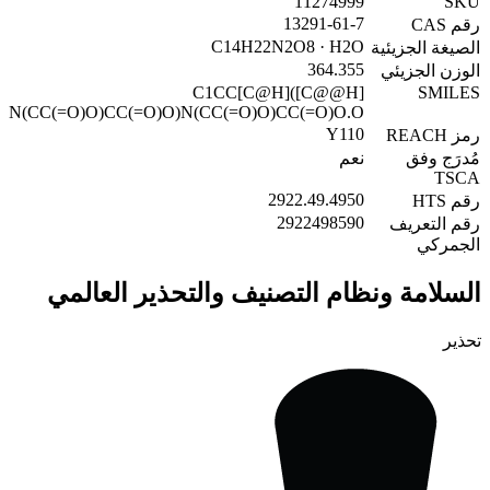
11274999
SKU
13291-61-7
رقم CAS
C14H22N2O8 · H2O
الصيغة الجزيئية
364.355
الوزن الجزيئي
C1CC[C@H]([C@@H]
SMILES
1)N(CC(=O)O)CC(=O)O)N(CC(=O)O)CC(=O)O.O
Y110
رمز REACH
مُدرَج وفق
نعم
TSCA
2922.49.4950
رقم HTS
2922498590
رقم التعريف
الجمركي
السلامة ونظام التصنيف والتحذير العالمي
تحذير