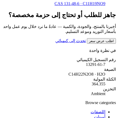
CAS 131-48-6
·
C11H19NO9
جاهز للطلب أو تحتاج إلى حزمة مخصصة؟
أخبرنا بالمنتج، والجودة، والكمية — عادةً ما نرد خلال يوم عمل واحد
بأسعار التوريد وموعد التسليم.
تحدث إلى كيميائي
اطلب عرض سعر
في نظرة واحدة
رقم التسجيل الكيميائي
13291-61-7
الصيغة
C14H22N2O8 · H2O
الكتلة المولية
364.355
التخزين
Ambient
Browse categories
اللصقات
أمينات