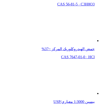
CAS 56-81-5
·
C3H8O3
حمض الهيدروكلوريك المركز ~37%
CAS 7647-01-0
·
HCl
ببسين 1:3000 معياري/USP