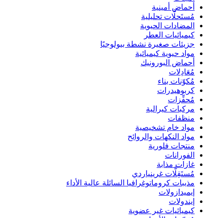
أحماض أمينية
مُستَحلَّات تحليلية
المضادات الحيوية
كيميائيات العطر
جزيئات صغيرة نشطة بيولوجيًا
مواد حيوية كيميائية
أحماض البورونيك
مُعَادِلات
مُكوّنات بناء
كربوهيدرات
مُحفِّزات
مركبات كيرالية
منظفات
مواد خام تشخيصية
مواد النكهات والروائح
منتجات فلورية
الفورانات
غازات مذابة
مُستَقِلَّات غرينياردي
مذيبات كروماتوغرافيا السائلة عالية الأداء
إيميدازولات
إيندولات
كيميائيات غير عضوية