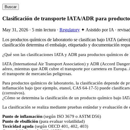
Buscar
Clasificación de transporte IATA/ADR para productos
May 31, 2026
·
5 min lectura
·
Regulatory
✦ Asistido por IA · revisa
Los productos químicos de laboratorio se clasifican bajo IATA (aéreo)
clasificación determina el embalaje, etiquetado y documentación re
¿Qué son las clasificaciones IATA y ADR para productos químicos de 
IATA (International Air Transport Association) y ADR (Accord Dangereu
aéreo, mientras que ADR cubre el transporte por carretera en Europa.
el transporte de mercancías peligrosas.
Para productos químicos de laboratorio, la clasificación depende de 
inflamación bajo (por ejemplo, etanol, CAS 64-17-5) puede clasificar
(corrosivos).
¿Cómo se determina la clasificación de un producto químico bajo I
La clasificación se realiza mediante pruebas estándar y evaluación de
Punto de inflamación
(según ISO 3679 o ASTM D56)
Punto de ebullición
(para evaluar volatilidad)
Toxicidad aguda
(según OECD 401, 402, 403)