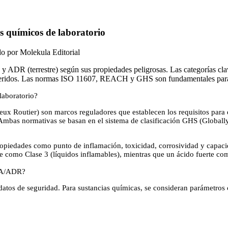
 químicos de laboratorio
do por Molekula Editorial
 y ADR (terrestre) según sus propiedades peligrosas. Las categorías cla
queridos. Las normas ISO 11607, REACH y GHS son fundamentales para l
laboratorio?
x Routier) son marcos reguladores que establecen los requisitos para el
 Ambas normativas se basan en el sistema de clasificación GHS (Globall
propiedades como punto de inflamación, toxicidad, corrosividad y capac
se como Clase 3 (líquidos inflamables), mientras que un ácido fuerte c
ATA/ADR?
 datos de seguridad. Para sustancias químicas, se consideran parámetros