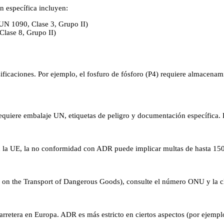
n específica incluyen:
(UN 1090, Clase 3, Grupo II)
lase 8, Grupo II)
ficaciones. Por ejemplo, el fosfuro de fósforo (P4) requiere almacenam
quiere embalaje UN, etiquetas de peligro y documentación específica. L
. En la UE, la no conformidad con ADR puede implicar multas de hasta
 the Transport of Dangerous Goods), consulte el número ONU y la cla
carretera en Europa. ADR es más estricto en ciertos aspectos (por ejemp