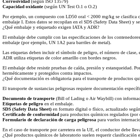
Corrosividad
(según ISO 13579)
Capacidad oxidante
(según UN Test O.1 o O.2)
Por ejemplo, un compuesto con LD50 oral < 2000 mg/kg se clasifica co
embalaje I. Estos datos se recopilan en el SDS (Safety Data Sheet) y s
¿Qué embalaje y etiquetado exigen IATA y ADR?
El embalaje debe cumplir con las especificaciones de los contenedores
embalaje (por ejemplo, UN 1A2 para barriles de metal).
Las etiquetas deben incluir el símbolo de peligro, el número de clase
ADR utiliza etiquetas de color amarillo con bordes negros.
El embalaje debe resistir pruebas de caída, presión y estanqueidad. P
herméticamente y protegidos contra impactos.
¿Qué documentación es obligatoria para el transporte de productos qu
El transporte de sustancias peligrosas requiere documentación específi
Documento de transporte
(Bill of Lading o Air Waybill) con informa
Etiquetas de peligro
en el embalaje.
SDS (Safety Data Sheet)
en formato digital o físico, actualizado seg
Certificado de conformidad
para productos químicos regulados (po
Formulario de declaración de carga peligrosa
para vuelos internacio
En el caso de transporte por carretera en la UE, el conductor debe llev
¿Qué productos químicos de laboratorio suelen requerir clasificación 