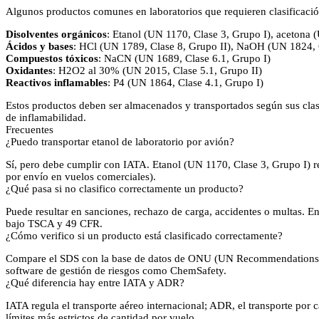
Algunos productos comunes en laboratorios que requieren clasificació
Disolventes orgánicos
: Etanol (UN 1170, Clase 3, Grupo I), acetona 
Ácidos y bases
: HCl (UN 1789, Clase 8, Grupo II), NaOH (UN 1824, C
Compuestos tóxicos
: NaCN (UN 1689, Clase 6.1, Grupo I)
Oxidantes
: H2O2 al 30% (UN 2015, Clase 5.1, Grupo II)
Reactivos inflamables
: P4 (UN 1864, Clase 4.1, Grupo I)
Estos productos deben ser almacenados y transportados según sus clasi
de inflamabilidad.
Frecuentes
¿Puedo transportar etanol de laboratorio por avión?
Sí, pero debe cumplir con IATA. Etanol (UN 1170, Clase 3, Grupo I) re
por envío en vuelos comerciales).
¿Qué pasa si no clasifico correctamente un producto?
Puede resultar en sanciones, rechazo de carga, accidentes o multas
bajo TSCA y 49 CFR.
¿Cómo verifico si un producto está clasificado correctamente?
Compare el SDS con la base de datos de ONU (UN Recommendations on
software de gestión de riesgos como ChemSafety.
¿Qué diferencia hay entre IATA y ADR?
IATA regula el transporte aéreo internacional; ADR, el transporte por 
límites más estrictos de cantidad por vuelo.