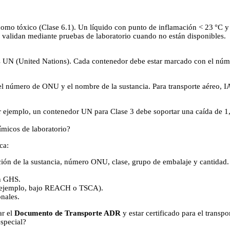
mo tóxico (Clase 6.1). Un líquido con punto de inflamación < 23 °C y 
e validan mediante pruebas de laboratorio cuando no están disponibles.
 UN (United Nations). Cada contenedor debe estar marcado con el número U
, el número de ONU y el nombre de la sustancia. Para transporte aéreo, 
or ejemplo, un contenedor UN para Clase 3 debe soportar una caída de 1
ímicos de laboratorio?
ca:
ción de la sustancia, número ONU, clase, grupo de embalaje y cantidad.
ún GHS.
r ejemplo, bajo REACH o TSCA).
nales.
ar el
Documento de Transporte ADR
y estar certificado para el transp
especial?