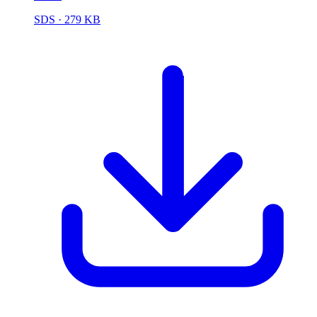
SDS
· 279 KB