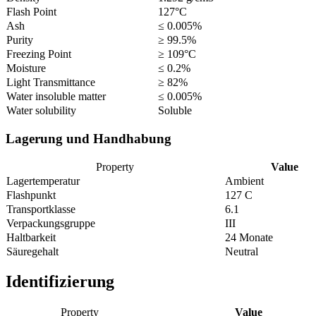
Flash Point
127°C
Ash
≤ 0.005%
Purity
≥ 99.5%
Freezing Point
≥ 109°C
Moisture
≤ 0.2%
Light Transmittance
≥ 82%
Water insoluble matter
≤ 0.005%
Water solubility
Soluble
Lagerung und Handhabung
Property
Value
Lagertemperatur
Ambient
Flashpunkt
127 C
Transportklasse
6.1
Verpackungsgruppe
III
Haltbarkeit
24 Monate
Säuregehalt
Neutral
Identifizierung
Property
Value