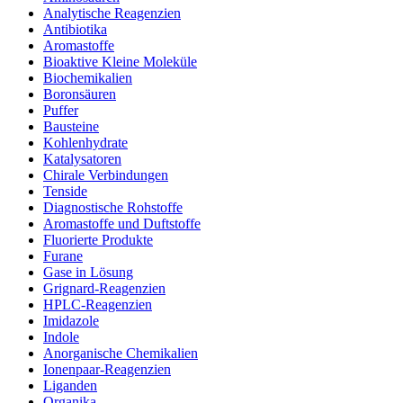
Analytische Reagenzien
Antibiotika
Aromastoffe
Bioaktive Kleine Moleküle
Biochemikalien
Boronsäuren
Puffer
Bausteine
Kohlenhydrate
Katalysatoren
Chirale Verbindungen
Tenside
Diagnostische Rohstoffe
Aromastoffe und Duftstoffe
Fluorierte Produkte
Furane
Gase in Lösung
Grignard-Reagenzien
HPLC-Reagenzien
Imidazole
Indole
Anorganische Chemikalien
Ionenpaar-Reagenzien
Liganden
Organika