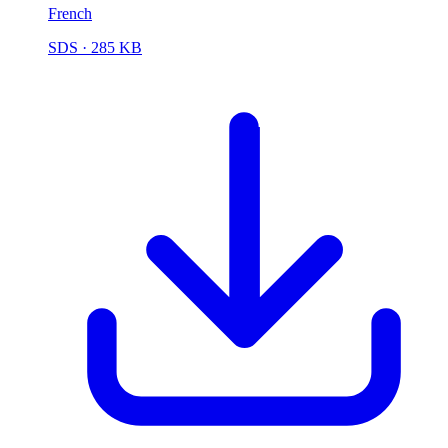
French
SDS
· 285 KB