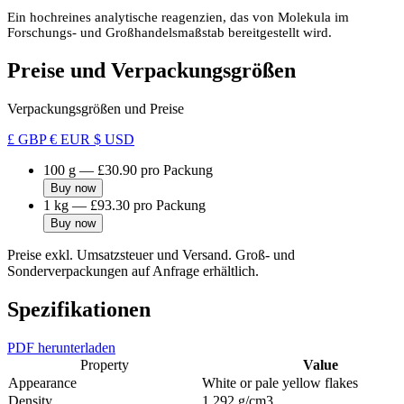
Ein hochreines analytische reagenzien, das von Molekula im
Forschungs- und Großhandelsmaßstab bereitgestellt wird.
Preise und Verpackungsgrößen
Verpackungsgrößen und Preise
£ GBP
€ EUR
$ USD
100 g
—
£30.90
pro Packung
Buy now
1 kg
—
£93.30
pro Packung
Buy now
Preise exkl. Umsatzsteuer und Versand. Groß- und
Sonderverpackungen auf Anfrage erhältlich.
Spezifikationen
PDF herunterladen
Property
Value
Appearance
White or pale yellow flakes
Density
1.292 g/cm3