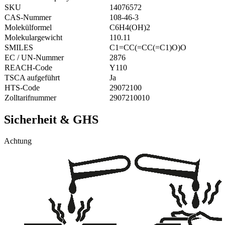
SKU
14076572
CAS-Nummer
108-46-3
Molekülformel
C6H4(OH)2
Molekulargewicht
110.11
SMILES
C1=CC(=CC(=C1)O)O
EC / UN-Nummer
2876
REACH-Code
Y110
TSCA aufgeführt
Ja
HTS-Code
29072100
Zolltarifnummer
2907210010
Sicherheit & GHS
Achtung