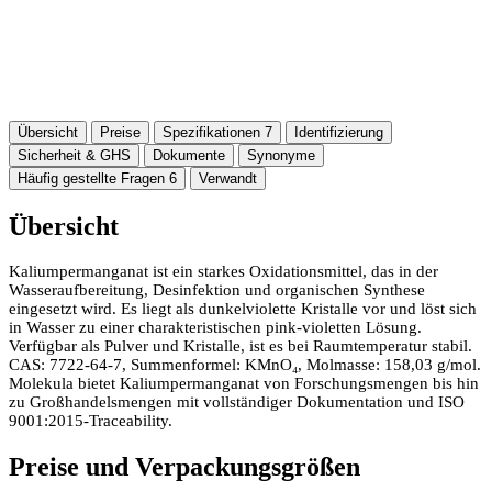
Übersicht
Preise
Spezifikationen
7
Identifizierung
Sicherheit & GHS
Dokumente
Synonyme
Häufig gestellte Fragen
6
Verwandt
Übersicht
Kaliumpermanganat ist ein starkes Oxidationsmittel, das in der
Wasseraufbereitung, Desinfektion und organischen Synthese
eingesetzt wird. Es liegt als dunkelviolette Kristalle vor und löst sich
in Wasser zu einer charakteristischen pink-violetten Lösung.
Verfügbar als Pulver und Kristalle, ist es bei Raumtemperatur stabil.
CAS: 7722-64-7, Summenformel: KMnO₄, Molmasse: 158,03 g/mol.
Molekula bietet Kaliumpermanganat von Forschungsmengen bis hin
zu Großhandelsmengen mit vollständiger Dokumentation und ISO
9001:2015-Traceability.
Preise und Verpackungsgrößen