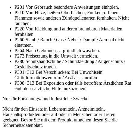
P201
Vor Gebrauch besondere Anweisungen einholen.
P210
Von Hitze, heißen Oberflächen, Funken, offenen
Flammen sowie anderen Zündquellenarten fernhalten. Nicht
rauchen.
P220
Von Kleidung und anderen brennbaren Materialien
fernhalten.
P260
Staub / Rauch / Gas / Nebel / Dampf / Aerosol nicht
einatmen.
P264
Nach Gebrauch … gründlich waschen.
P273
Freisetzung in die Umwelt vermeiden.
P280
Schutzhandschuhe / Schutzkleidung / Augenschutz /
Gesichtsschutz tragen.
P301+312
Bei Verschlucken: Bei Unwohlsein
Giftinformationszentrum / Arzt / … anrufen.
P308+313
Bei Exposition oder falls betroffen: Ärztlichen Rat
einholen / ärztliche Hilfe hinzuziehen.
Nur für Forschungs- und industrielle Zwecke
Nicht für den Einsatz in Lebensmitteln, Arzneimitteln,
Haushaltsprodukten oder auf oder in Menschen oder Tieren
geeignet. Bevor Sie mit dem Produkt umgehen, lesen Sie die
Sicherheitsdatenblatt.