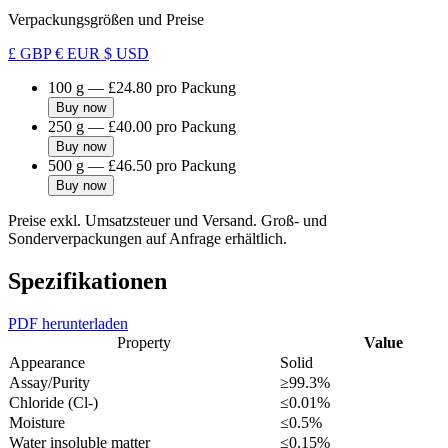
Verpackungsgrößen und Preise
£ GBP
€ EUR
$ USD
100 g
—
£24.80
pro Packung
Buy now
250 g
—
£40.00
pro Packung
Buy now
500 g
—
£46.50
pro Packung
Buy now
Preise exkl. Umsatzsteuer und Versand. Groß- und
Sonderverpackungen auf Anfrage erhältlich.
Spezifikationen
PDF herunterladen
Property
Value
Appearance
Solid
Assay/Purity
≥99.3%
Chloride (Cl-)
≤0.01%
Moisture
≤0.5%
Water insoluble matter
≤0.15%