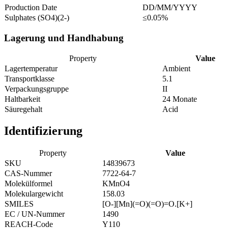
Production Date
DD/MM/YYYY
Sulphates (SO4)(2-)
≤0.05%
Lagerung und Handhabung
Property
Value
Lagertemperatur
Ambient
Transportklasse
5.1
Verpackungsgruppe
II
Haltbarkeit
24 Monate
Säuregehalt
Acid
Identifizierung
Property
Value
SKU
14839673
CAS-Nummer
7722-64-7
Molekülformel
KMnO4
Molekulargewicht
158.03
SMILES
[O-][Mn](=O)(=O)=O.[K+]
EC / UN-Nummer
1490
REACH-Code
Y110