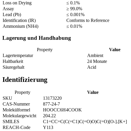
Loss on Drying
≤ 0.1%
Assay
≥ 99.0%
Lead (Pb)
≤ 0.001%
Identification (IR)
Conforms to Reference
Ammonium (NH4)
≤ 0.01%
Lagerung und Handhabung
Property
Value
Lagertemperatur
Ambient
Haltbarkeit
24 Monate
Säuregehalt
Acid
Identifizierung
Property
Value
SKU
13173220
CAS-Nummer
877-24-7
Molekülformel
HOOCC6H4COOK
Molekulargewicht
204.22
SMILES
C1=CC=C(C(=C1)C(=O)O)C(=O)[O-].[K+]
REACH-Code
Y113