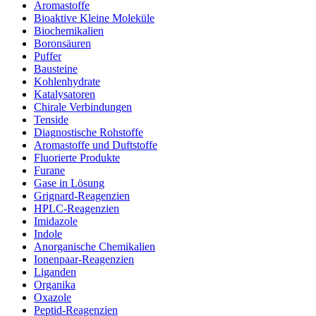
Aromastoffe
Bioaktive Kleine Moleküle
Biochemikalien
Boronsäuren
Puffer
Bausteine
Kohlenhydrate
Katalysatoren
Chirale Verbindungen
Tenside
Diagnostische Rohstoffe
Aromastoffe und Duftstoffe
Fluorierte Produkte
Furane
Gase in Lösung
Grignard-Reagenzien
HPLC-Reagenzien
Imidazole
Indole
Anorganische Chemikalien
Ionenpaar-Reagenzien
Liganden
Organika
Oxazole
Peptid-Reagenzien