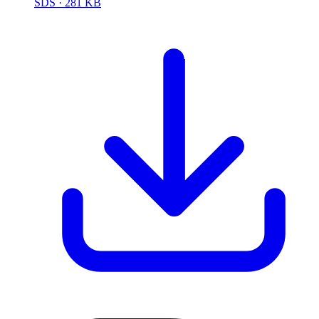
SDS
· 281 KB