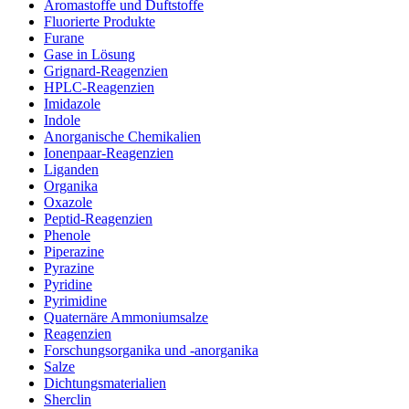
Aromastoffe und Duftstoffe
Fluorierte Produkte
Furane
Gase in Lösung
Grignard-Reagenzien
HPLC-Reagenzien
Imidazole
Indole
Anorganische Chemikalien
Ionenpaar-Reagenzien
Liganden
Organika
Oxazole
Peptid-Reagenzien
Phenole
Piperazine
Pyrazine
Pyridine
Pyrimidine
Quaternäre Ammoniumsalze
Reagenzien
Forschungsorganika und -anorganika
Salze
Dichtungsmaterialien
Sherclin