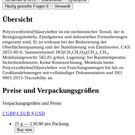
Häufig gestellte Fragen
6
Verwandt
Übersicht
Polyoxyethylen(9)laurylether ist ein nichtionischer Tensid, der in
Reinigungsmitteln, Emulgatoren und industriellen Formulierungen
eingesetzt wird. Er ist wirksam bei der Reduzierung der
Oberflächenspannung und der Stabilisierung von Emulsionen. CAS:
3055-99-0, Summenformel: HO(CH₂CH₂O)₉(CH₂)₁₁CH₃,
Molekulargewicht: 582,81 g/mol, Lagerung: bei Raumtemperatur,
Sicherheitshinweis: Keine Kennzeichnung. Molekula bietet
Polyoxyethylen(9)laurylether von Forschungsmengen bis hin zu
Großhandelsmengen mit vollständiger Dokumentation und ISO
9001:2015-Traceability an.
Preise und Verpackungsgrößen
Verpackungsgrößen und Preise
£ GBP
€ EUR
$ USD
25 g
—
£30.80
pro Packung
Buy now