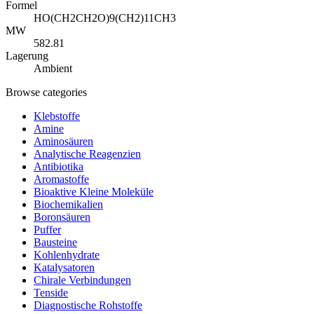
Formel
HO(CH2CH2O)9(CH2)11CH3
MW
582.81
Lagerung
Ambient
Browse categories
Klebstoffe
Amine
Aminosäuren
Analytische Reagenzien
Antibiotika
Aromastoffe
Bioaktive Kleine Moleküle
Biochemikalien
Boronsäuren
Puffer
Bausteine
Kohlenhydrate
Katalysatoren
Chirale Verbindungen
Tenside
Diagnostische Rohstoffe