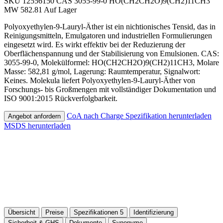
SKU 12556150
CAS 3055-99-0
HO(CH2CH2O)9(CH2)11CH3
MW 582.81
Auf Lager
Polyoxyethylen-9-Lauryl-Äther ist ein nichtionisches Tensid, das in
Reinigungsmitteln, Emulgatoren und industriellen Formulierungen
eingesetzt wird. Es wirkt effektiv bei der Reduzierung der
Oberflächenspannung und der Stabilisierung von Emulsionen. CAS:
3055-99-0, Molekülformel: HO(CH2CH2O)9(CH2)11CH3, Molare
Masse: 582,81 g/mol, Lagerung: Raumtemperatur, Signalwort:
Keines. Molekula liefert Polyoxyethylen-9-Lauryl-Äther von
Forschungs- bis Großmengen mit vollständiger Dokumentation und
ISO 9001:2015 Rückverfolgbarkeit.
CoA nach Charge
Spezifikation herunterladen
Angebot anfordern
MSDS herunterladen
Übersicht
Preise
Spezifikationen
5
Identifizierung
Sicherheit & GHS
Dokumente
Synonyme