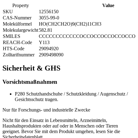
Property
Value
SKU
12556150
CAS-Nummer
3055-99-0
Molekülformel
HO(CH2CH2O)9(CH2)11CH3
Molekulargewicht
582.81
SMILES
CCCCCCCCCCCCOCCOCCOCCOCCOCCO
REACH-Code
Y113
HTS-Code
29094920
Zolltarifnummer
2909498090
Sicherheit & GHS
Vorsichtsmaßnahmen
P280
Schutzhandschuhe / Schutzkleidung / Augenschutz /
Gesichtsschutz tragen.
Nur für Forschungs- und industrielle Zwecke
Nicht für den Einsatz in Lebensmitteln, Arzneimitteln,
Haushaltsprodukten oder auf oder in Menschen oder Tieren
geeignet. Bevor Sie mit dem Produkt umgehen, lesen Sie die
Sicherheitsdatenblatt.