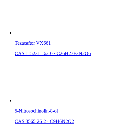
Tezacaftor VX661
CAS 1152311-62-0
·
C26H27F3N2O6
5-Nitrosochinolin-8-ol
CAS 3565-26-2
·
C9H6N2O2