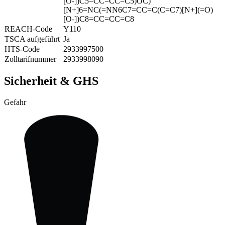
[O-])C5=CC=CC=C5)OC)
[N+]6=NC(=NN6C7=CC=C(C=C7)[N+](=O)
[O-])C8=CC=CC=C8
REACH-Code
Y110
TSCA aufgeführt
Ja
HTS-Code
2933997500
Zolltarifnummer
2933998090
Sicherheit & GHS
Gefahr