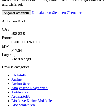
Molekula antwortet in der Regel innerhalb eines Werktages mit Preis
und Lieferzeit.
Kontaktieren Sie einen Chemiker
Angebot anfordern
Auf einen Blick
CAS
298-83-9
Formel
C40H30Cl2N10O6
MW
817.64
Lagerung
2 to 8 &deg;C
Browse categories
Klebstoffe
Amine
Aminosäuren
Analytische Reagenzien
Antibiotika
Aromastoffe
Bioaktive Kleine Moleküle
Biochemikalien