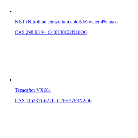
NBT (Nitroblue tetrazolium chloride) water 4% max.
CAS 298-83-9
·
C40H30Cl2N10O6
Tezacaftor VX661
CAS 1152311-62-0
·
C26H27F3N2O6