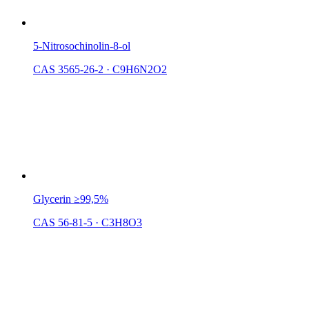
5-Nitrosochinolin-8-ol
CAS 3565-26-2
·
C9H6N2O2
Glycerin ≥99,5%
CAS 56-81-5
·
C3H8O3