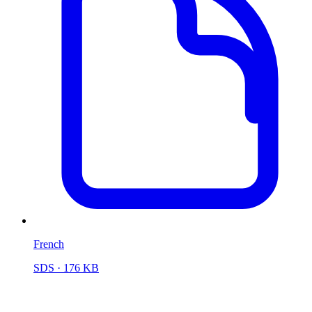
French
SDS
· 176 KB