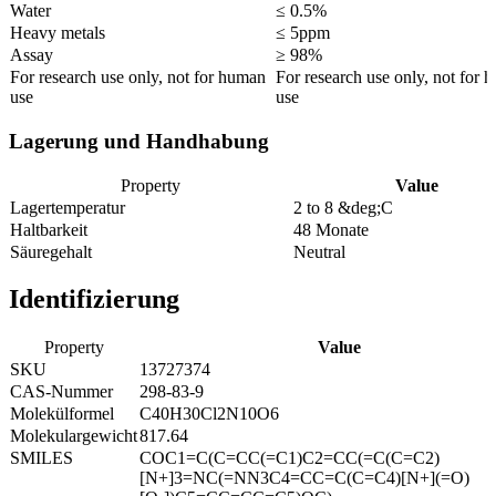
Water
≤ 0.5%
Heavy metals
≤ 5ppm
Assay
≥ 98%
For research use only, not for human
For research use only, not for 
use
use
Lagerung und Handhabung
Property
Value
Lagertemperatur
2 to 8 &deg;C
Haltbarkeit
48 Monate
Säuregehalt
Neutral
Identifizierung
Property
Value
SKU
13727374
CAS-Nummer
298-83-9
Molekülformel
C40H30Cl2N10O6
Molekulargewicht
817.64
SMILES
COC1=C(C=CC(=C1)C2=CC(=C(C=C2)
[N+]3=NC(=NN3C4=CC=C(C=C4)[N+](=O)