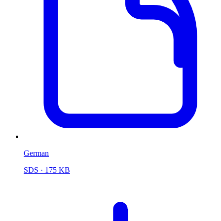
German
SDS
· 175 KB