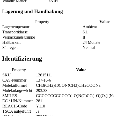
Volatile Matter
≤5.0%
Lagerung und Handhabung
Property
Value
Lagertemperatur
Ambient
Transportklasse
6.1
Verpackungsgruppe
II
Haltbarkeit
24 Monate
Säuregehalt
Neutral
Identifizierung
Property
Value
SKU
12615111
CAS-Nummer
137-16-6
Molekülformel
CH3(CH2)10CON(CH3)CH2COONa
Molekulargewicht
293.38
SMILES
CCCCCCCCCCCC(=O)N(C)CC(=O)[O-].[Na
EC / UN-Nummer
2811
REACH-Code
Y110
TSCA aufgeführt
Ja