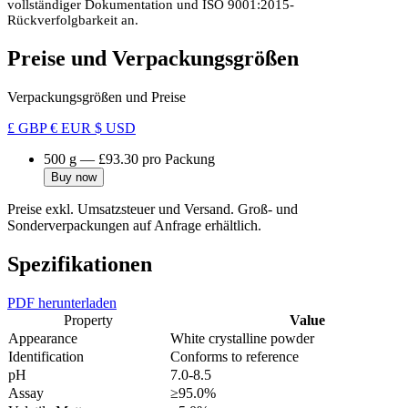
vollständiger Dokumentation und ISO 9001:2015-
Rückverfolgbarkeit an.
Preise und Verpackungsgrößen
Verpackungsgrößen und Preise
£ GBP
€ EUR
$ USD
500 g
—
£93.30
pro Packung
Buy now
Preise exkl. Umsatzsteuer und Versand. Groß- und
Sonderverpackungen auf Anfrage erhältlich.
Spezifikationen
PDF herunterladen
Property
Value
Appearance
White crystalline powder
Identification
Conforms to reference
pH
7.0-8.5
Assay
≥95.0%