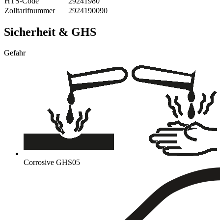
HTS-Code
29241980
Zolltarifnummer
2924190090
Sicherheit & GHS
Gefahr
Corrosive
GHS05