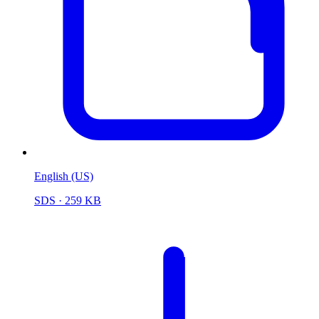
English (US)
SDS
· 259 KB