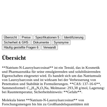
Übersicht
Preise
Spezifikationen
5
Identifizierung
Sicherheit & GHS
Dokumente
Synonyme
Häufig gestellte Fragen
6
Verwandt
Übersicht
**Natrium-N-Lauroylsarcosinat** ist ein Tensid, das in Kosmetik
und Pharmazeutika für seine emulgierenden und solubilisierenden
Eigenschaften eingesetzt wird. Es handelt sich um das Natriumsalz
von Lauroylsarcosin und ist wirksam bei der Verbesserung von
Penetration und Stabilität in Formulierungen. **CAS: 137-16-6**,
Summenformel: C₁₄H₂₆N₂O₃Na, Molmasse: 293,38 g/mol, Lagerung:
bei Raumtemperatur, Sicherheitshinweis: **Gefahr**.
Molekula bietet **Natrium-N-Lauroylsarcosinat** von
Forschungsmengen bis hin zu Großhandelsquantitäten mit