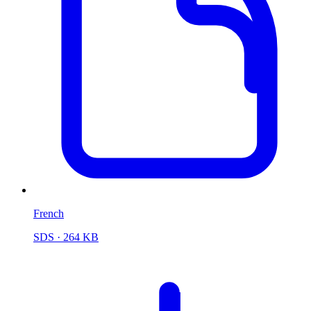
French
SDS
· 264 KB