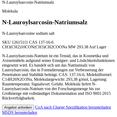
N-Lauroylsarcosin-Natriumsalz
Molekula
N-Lauroylsarcosin-Natriumsalz
N-Lauroylsarcosine sodium salt
SKU 12615111
CAS 137-16-6
CH3(CH2)10CON(CH3)CH2COONa
MW 293.38
Auf Lager
N-Lauroylsarcosin-Natrium ist ein Tensid, das in Kosmetika und
Arzneimitteln aufgrund seiner Emulgier- und Löslichkeitsfunktionen
eingesetzt wird. Es handelt sich um das Natriumsalz von
Lauroylsarcosin, das in Formulierungen zur Verbesserung der
Penetration und Stabilität beiträgt. CAS: 137-16-6, Molekülformel:
C14H26N2O3Na, Molekulargewicht: 293,38 g/mol, Lagerung:
Raumtemperatur, Signalwort: Gefahr. Molekula liefert N-
Lauroylsarcosin-Natrium von der Forschungsmenge bis zur
Großmenge mit vollständiger Dokumentation und ISO 9001:2015
Rückverfolgbarkeit.
CoA nach Charge
Spezifikation herunterladen
Angebot anfordern
MSDS herunterladen