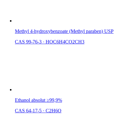
Methyl 4-hydroxybenzoate (Methyl paraben) USP
CAS 99-76-3
·
HOC6H4CO2CH3
Ethanol absolut ≥99,9%
CAS 64-17-5
·
C2H6O