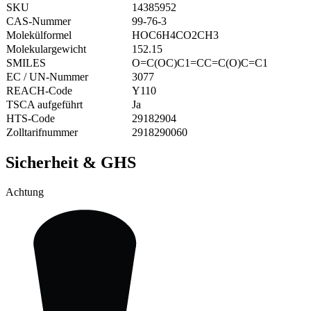
SKU
14385952
CAS-Nummer
99-76-3
Molekülformel
HOC6H4CO2CH3
Molekulargewicht
152.15
SMILES
O=C(OC)C1=CC=C(O)C=C1
EC / UN-Nummer
3077
REACH-Code
Y110
TSCA aufgeführt
Ja
HTS-Code
29182904
Zolltarifnummer
2918290060
Sicherheit & GHS
Achtung