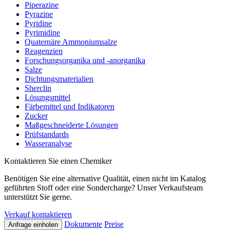
Piperazine
Pyrazine
Pyridine
Pyrimidine
Quaternäre Ammoniumsalze
Reagenzien
Forschungsorganika und -anorganika
Salze
Dichtungsmaterialien
Sherclin
Lösungsmittel
Färbemittel und Indikatoren
Zucker
Maßgeschneiderte Lösungen
Prüfstandards
Wasseranalyse
Kontaktieren Sie einen Chemiker
Benötigen Sie eine alternative Qualität, einen nicht im Katalog
geführten Stoff oder eine Sondercharge? Unser Verkaufsteam
unterstützt Sie gerne.
Verkauf kontaktieren
Dokumente
Preise
Anfrage einholen