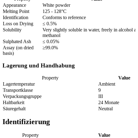
Appearance
White powder
Melting Point
125 - 128°C
Identification
Conforms to reference
Loss on Drying
≤ 0.5%
Solubility
Very slightly soluble in water, freely in alcohol a
methanol
Sulphated Ash
≤ 0.05%
Assay (on dried
≥99.0%
basis)
Lagerung und Handhabung
Property
Value
Lagertemperatur
Ambient
Transportklasse
9
Verpackungsgruppe
III
Haltbarkeit
24 Monate
Säuregehalt
Neutral
Identifizierung
Property
Value