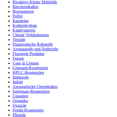
Bioaktive Kleine Moleküle
Biochemikalien
Boronsäuren
Puffer
Bausteine
Kohlenhydrate
Katalysatoren
Chirale Verbindungen
Tenside
Diagnostische Rohstoffe
Aromastoffe und Duftstoffe
Fluorierte Produkte
Furane
Gase in Lösung
Grignard-Reagenzien
HPLC-Reagenzien
Imidazole
Indole
Anorganische Chemikalien
Ionenpaar-Reagenzien
Liganden
Organika
Oxazole
Peptid-Reagenzien
Phenole