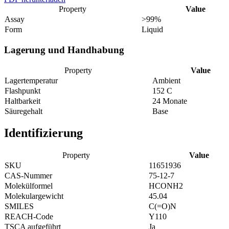
Property
Value
Assay
>99%
Form
Liquid
Lagerung und Handhabung
Property
Value
Lagertemperatur
Ambient
Flashpunkt
152 C
Haltbarkeit
24 Monate
Säuregehalt
Base
Identifizierung
Property
Value
SKU
11651936
CAS-Nummer
75-12-7
Molekülformel
HCONH2
Molekulargewicht
45.04
SMILES
C(=O)N
REACH-Code
Y110
TSCA aufgeführt
Ja