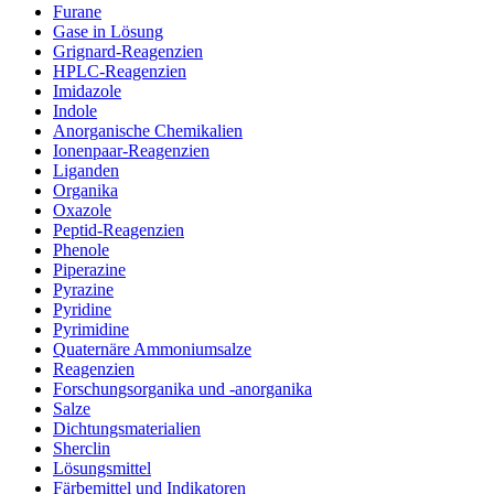
Furane
Gase in Lösung
Grignard-Reagenzien
HPLC-Reagenzien
Imidazole
Indole
Anorganische Chemikalien
Ionenpaar-Reagenzien
Liganden
Organika
Oxazole
Peptid-Reagenzien
Phenole
Piperazine
Pyrazine
Pyridine
Pyrimidine
Quaternäre Ammoniumsalze
Reagenzien
Forschungsorganika und -anorganika
Salze
Dichtungsmaterialien
Sherclin
Lösungsmittel
Färbemittel und Indikatoren