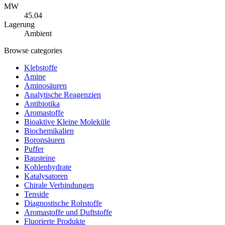
MW
45.04
Lagerung
Ambient
Browse categories
Klebstoffe
Amine
Aminosäuren
Analytische Reagenzien
Antibiotika
Aromastoffe
Bioaktive Kleine Moleküle
Biochemikalien
Boronsäuren
Puffer
Bausteine
Kohlenhydrate
Katalysatoren
Chirale Verbindungen
Tenside
Diagnostische Rohstoffe
Aromastoffe und Duftstoffe
Fluorierte Produkte