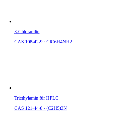
3-Chloranilin
CAS 108-42-9
·
ClC6H4NH2
Triethylamin für HPLC
CAS 121-44-8
·
(C2H5)3N