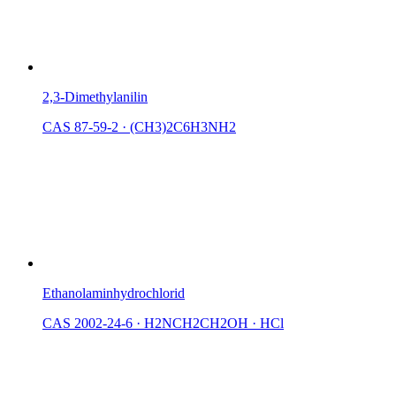
2,3-Dimethylanilin
CAS 87-59-2
·
(CH3)2C6H3NH2
Ethanolaminhydrochlorid
CAS 2002-24-6
·
H2NCH2CH2OH · HCl