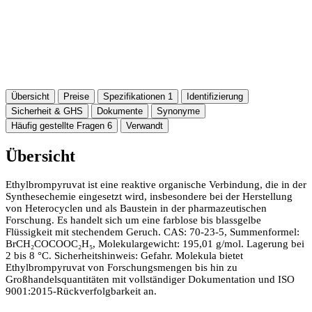
Übersicht
Preise
Spezifikationen
1
Identifizierung
Sicherheit & GHS
Dokumente
Synonyme
Häufig gestellte Fragen
6
Verwandt
Übersicht
Ethylbrompyruvat ist eine reaktive organische Verbindung, die in der
Synthesechemie eingesetzt wird, insbesondere bei der Herstellung
von Heterocyclen und als Baustein in der pharmazeutischen
Forschung. Es handelt sich um eine farblose bis blassgelbe
Flüssigkeit mit stechendem Geruch. CAS: 70-23-5, Summenformel:
BrCH₂COCOOC₂H₅, Molekulargewicht: 195,01 g/mol. Lagerung bei
2 bis 8 °C. Sicherheitshinweis: Gefahr. Molekula bietet
Ethylbrompyruvat von Forschungsmengen bis hin zu
Großhandelsquantitäten mit vollständiger Dokumentation und ISO
9001:2015-Rückverfolgbarkeit an.