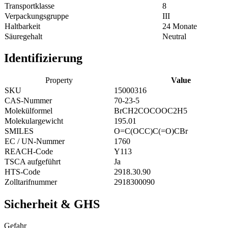
Transportklasse
8
Verpackungsgruppe
III
Haltbarkeit
24 Monate
Säuregehalt
Neutral
Identifizierung
Property
Value
SKU
15000316
CAS-Nummer
70-23-5
Molekülformel
BrCH2COCOOC2H5
Molekulargewicht
195.01
SMILES
O=C(OCC)C(=O)CBr
EC / UN-Nummer
1760
REACH-Code
Y113
TSCA aufgeführt
Ja
HTS-Code
2918.30.90
Zolltarifnummer
2918300090
Sicherheit & GHS
Gefahr