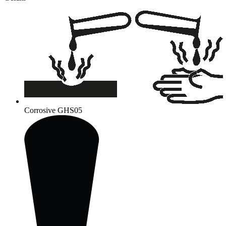
Corrosive
GHS05