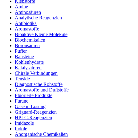
Klebstoffe
Amine
Aminosäuren
Analytische Reagenzien
Antibiotika
Aromastoffe
Bioaktive Kleine Moleküle
Biochemikalien
Boronsäuren
Puffer
Bausteine
Kohlenhydrate
Katalysatoren
Chirale Verbindungen
Tenside
Diagnostische Rohstoffe
Aromastoffe und Duftstoffe
Fluorierte Produkte
Furane
Gase in Lösung
Grignard-Reagenzien
HPLC-Reagenzien
Imidazole
Indole
Anorganische Chemikalien