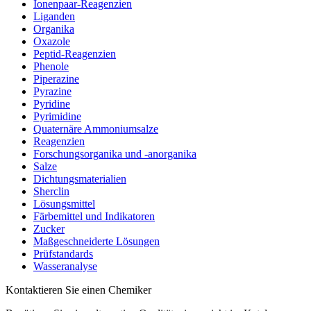
Ionenpaar-Reagenzien
Liganden
Organika
Oxazole
Peptid-Reagenzien
Phenole
Piperazine
Pyrazine
Pyridine
Pyrimidine
Quaternäre Ammoniumsalze
Reagenzien
Forschungsorganika und -anorganika
Salze
Dichtungsmaterialien
Sherclin
Lösungsmittel
Färbemittel und Indikatoren
Zucker
Maßgeschneiderte Lösungen
Prüfstandards
Wasseranalyse
Kontaktieren Sie einen Chemiker