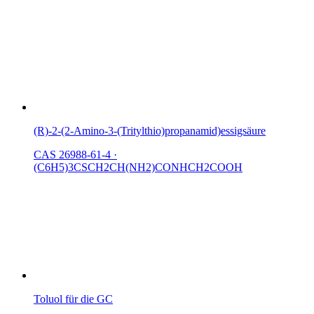
(R)-2-(2-Amino-3-(Tritylthio)propanamid)essigsäure
CAS 26988-61-4
·
(C6H5)3CSCH2CH(NH2)CONHCH2COOH
Toluol für die GC