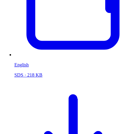
English
SDS
· 218 KB