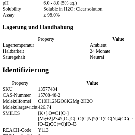
pH
6.0 - 8.0 (5% aq.)
Solubility
Soluble in H2O: Clear solution
Assay
≥ 98.0%
Lagerung und Handhabung
Property
Value
Lagertemperatur
Ambient
Haltbarkeit
24 Monate
Säuregehalt
Neutral
Identifizierung
Property
Value
SKU
13577484
CAS-Nummer
15708-48-2
Molekülformel
C10H12N2O8K2Mg·2H2O
Molekulargewicht
426.74
SMILES
[K+].O=C1[O-]
[Mg+2]2345[O-]C(=O)C[N]5(C1)CC[N]4(CC(=O
[O-]2)CC(=O)[O-]3
REACH-Code
Y113