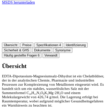
MSDS herunterladen
Übersicht
Preise
Spezifikationen
4
Identifizierung
Sicherheit & GHS
Dokumente
Synonyme
Häufig gestellte Fragen
6
Verwandt
Übersicht
EDTA-Dipotassium-Magnesiumsalz-Dihydrat ist ein Chelatbildner,
der in der analytischen Chemie, Pharmazie und industriellen
Prozessen zur Komplexierung von Metallionen eingesetzt wird. Es
handelt sich um ein stabiles, wasserlösliches Salz mit der
Summenformel C₁₀H₁₂N₂O₈K₂Mg·2H₂O und einem
Molekulargewicht von 426,74 g/mol. Die Lagerung erfolgt bei
Raumtemperatur, wobei aufgrund möglicher Gesundheitsgefahren
ein Warnhinweis zu beachten ist.