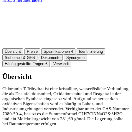
MSDS herunterladen
Übersicht
Preise
Spezifikationen
4
Identifizierung
Sicherheit & GHS
Dokumente
Synonyme
Häufig gestellte Fragen
6
Verwandt
Übersicht
Chloramin T-Trihydrat ist eine kristalline, wasserlösliche Verbindung,
die als Desinfektionsmittel, Oxidationsmittel und Reagenz in der
organischen Synthese eingesetzt wird. Aufgrund seiner starken
oxidativen Eigenschaften wird es häufig in Labor- und
Industrieumgebungen verwendet. Verfügbar unter der CAS-Nummer
7080-50-4, besitzt es die Summenformel C7H7ClNNaO2S·3H2O
und ein Molekulargewicht von 281,69 g/mol. Die Lagerung sollte
bei Raumtemperatur erfolgen.