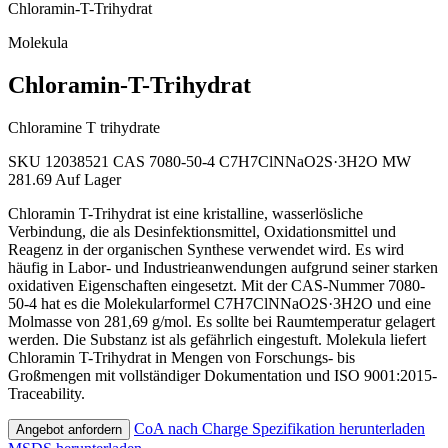
Chloramin-T-Trihydrat
Molekula
Chloramin-T-Trihydrat
Chloramine T trihydrate
SKU 12038521
CAS 7080-50-4
C7H7ClNNaO2S·3H2O
MW
281.69
Auf Lager
Chloramin T-Trihydrat ist eine kristalline, wasserlösliche
Verbindung, die als Desinfektionsmittel, Oxidationsmittel und
Reagenz in der organischen Synthese verwendet wird. Es wird
häufig in Labor- und Industrieanwendungen aufgrund seiner starken
oxidativen Eigenschaften eingesetzt. Mit der CAS-Nummer 7080-
50-4 hat es die Molekularformel C7H7ClNNaO2S·3H2O und eine
Molmasse von 281,69 g/mol. Es sollte bei Raumtemperatur gelagert
werden. Die Substanz ist als gefährlich eingestuft. Molekula liefert
Chloramin T-Trihydrat in Mengen von Forschungs- bis
Großmengen mit vollständiger Dokumentation und ISO 9001:2015-
Traceability.
CoA nach Charge
Spezifikation herunterladen
Angebot anfordern