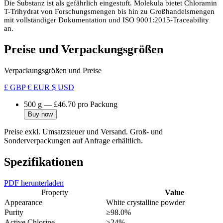
Die Substanz ist als gefährlich eingestuft. Molekula bietet Chloramin
T-Trihydrat von Forschungsmengen bis hin zu Großhandelsmengen
mit vollständiger Dokumentation und ISO 9001:2015-Traceability
an.
Preise und Verpackungsgrößen
Verpackungsgrößen und Preise
£ GBP
€ EUR
$ USD
500 g
—
£46.70
pro Packung
Buy now
Preise exkl. Umsatzsteuer und Versand. Groß- und
Sonderverpackungen auf Anfrage erhältlich.
Spezifikationen
PDF herunterladen
Property
Value
Appearance
White crystalline powder
Purity
≥98.0%
Active Chlorine
≥24%