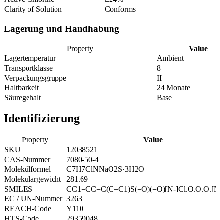
Clarity of Solution
Conforms
Lagerung und Handhabung
Property
Value
Lagertemperatur
Ambient
Transportklasse
8
Verpackungsgruppe
II
Haltbarkeit
24 Monate
Säuregehalt
Base
Identifizierung
Property
Value
SKU
12038521
CAS-Nummer
7080-50-4
Molekülformel
C7H7ClNNaO2S·3H2O
Molekulargewicht
281.69
SMILES
CC1=CC=C(C=C1)S(=O)(=O)[N-]Cl.O.O.O.[N
EC / UN-Nummer
3263
REACH-Code
Y110
HTS-Code
29359048