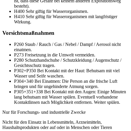
ist, dass diese Gefahr bei keinem anderen Expositionsweg
besteht).
H400
Sehr giftig für Wasserorganismen.
H410
Sehr giftig für Wasserorganismen mit langfristiger
Wirkung.
Vorsichtsmaßnahmen
P260
Staub / Rauch / Gas / Nebel / Dampf / Aerosol nicht
einatmen.
P273
Freisetzung in die Umwelt vermeiden.
P280
Schutzhandschuhe / Schutzkleidung / Augenschutz /
Gesichtsschutz tragen.
P302+P350
Bei Kontakt mit der Haut: Behutsam mit viel
Wasser und Seife waschen.
P304+340
Bei Einatmen: Die Person an die frische Luft
bringen und für ungehinderte Atmung sorgen.
P305+351+338
Bei Kontakt mit den Augen: Einige Minuten
lang behutsam mit Wasser spülen. Eventuell vorhandene
Kontaktlinsen nach Möglichkeit entfernen. Weiter spülen.
Nur für Forschungs- und industrielle Zwecke
Nicht für den Einsatz in Lebensmitteln, Arzneimitteln,
Haushaltsprodukten oder auf oder in Menschen oder Tieren