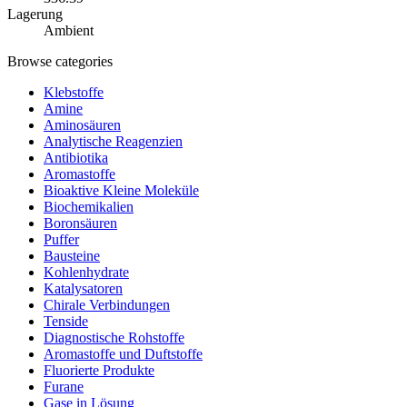
Lagerung
Ambient
Browse categories
Klebstoffe
Amine
Aminosäuren
Analytische Reagenzien
Antibiotika
Aromastoffe
Bioaktive Kleine Moleküle
Biochemikalien
Boronsäuren
Puffer
Bausteine
Kohlenhydrate
Katalysatoren
Chirale Verbindungen
Tenside
Diagnostische Rohstoffe
Aromastoffe und Duftstoffe
Fluorierte Produkte
Furane
Gase in Lösung