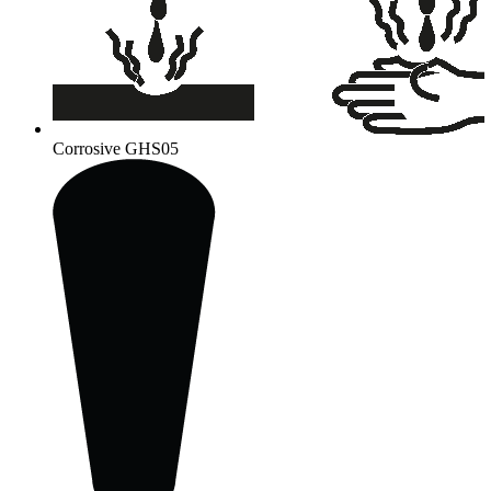
Corrosive
GHS05