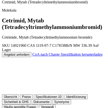
Cetrimid, Mytab (Tetradecyltrimethylammoniumbromid)
Molekula
Cetrimid, Mytab
(Tetradecyltrimethylammoniumbromid)
Cetrimide, Mytab (Tetradecyltrimethylammonium bromide)
SKU 14921960
CAS 1119-97-7
C17H38BrN
MW 336.39
Auf
Lager
CoA nach Charge
Spezifikation herunterladen
Angebot anfordern
Übersicht
Preise
Spezifikationen
10
Identifizierung
Sicherheit & GHS
Dokumente
Synonyme
Häufig gestellte Fragen
Verwandt