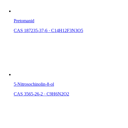
Pretomanid
CAS 187235-37-6
·
C14H12F3N3O5
5-Nitrosochinolin-8-ol
CAS 3565-26-2
·
C9H6N2O2