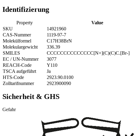
Identifizierung
Property
Value
SKU
14921960
CAS-Nummer
1119-97-7
Molekülformel
C17H38BrN
Molekulargewicht
336.39
SMILES
CCCCCCCCCCCCCC[N+](C)(C)C.[Br-]
EC / UN-Nummer
3077
REACH-Code
Y110
TSCA aufgeführt
Ja
HTS-Code
2923.90.0100
Zolltarifnummer
2923900090
Sicherheit & GHS
Gefahr