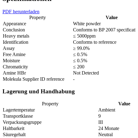
PDF herunterladen
Property
Value
Appearance
White powder
Conclusion
Conforms to BP 2007 specificati
Heavy metals
≤ 5000ppm
Identification
Conforms to reference
Assay
≥ 99.0%
Free Amine
≤ 0.5%
Moisture
≤ 0.5%
Chromaticity
≤ 200
Amine HBr
Not Detected
Molekula Supplier ID reference
-
Lagerung und Handhabung
Property
Value
Lagertemperatur
Ambient
Transportklasse
9
Verpackungsgruppe
III
Haltbarkeit
24 Monate
Säuregehalt
Neutral