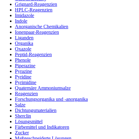
Grignard-Reagenzien
HPLC-Reagenzien
Imidazole
Indole
Anorganische Chemikalien
Ionenpaar-Reagenzien
Liganden
Organika
Oxazole
Peptid-Reagenzien
Phenole
Piperazine
Pyrazine
Pyridine
Pyrimidine
Quaternäre Ammoniumsalze
Reagenzien
Forschungsorganika und -anorganika
Salze
Dichtungsmaterialien
Sherclin
Lösungsmittel
Färbemittel und Indikatoren
Zucker
Maßgeschneiderte Lösungen