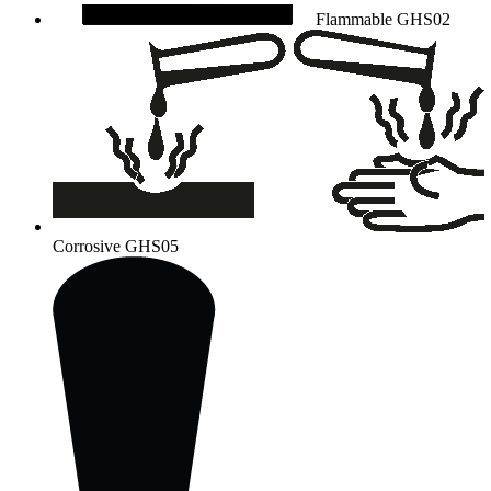
Flammable
GHS02
Corrosive
GHS05