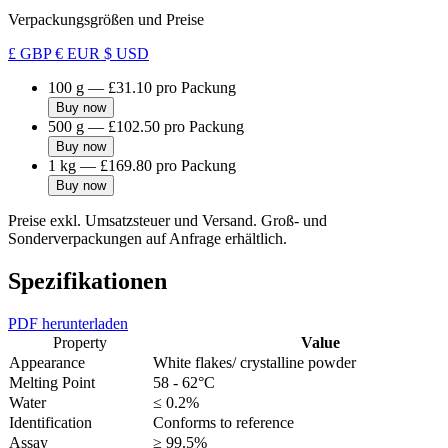
Verpackungsgrößen und Preise
£ GBP
€ EUR
$ USD
100 g
—
£31.10
pro Packung
Buy now
500 g
—
£102.50
pro Packung
Buy now
1 kg
—
£169.80
pro Packung
Buy now
Preise exkl. Umsatzsteuer und Versand. Groß- und
Sonderverpackungen auf Anfrage erhältlich.
Spezifikationen
PDF herunterladen
Property
Value
Appearance
White flakes/ crystalline powder
Melting Point
58 - 62°C
Water
≤ 0.2%
Identification
Conforms to reference
Assay
≥ 99.5%