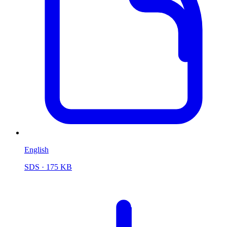
English
SDS
· 175 KB