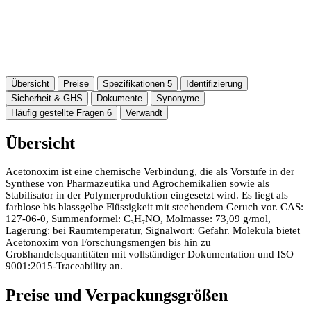
Übersicht
Preise
Spezifikationen
5
Identifizierung
Sicherheit & GHS
Dokumente
Synonyme
Häufig gestellte Fragen
6
Verwandt
Übersicht
Acetonoxim ist eine chemische Verbindung, die als Vorstufe in der
Synthese von Pharmazeutika und Agrochemikalien sowie als
Stabilisator in der Polymerproduktion eingesetzt wird. Es liegt als
farblose bis blassgelbe Flüssigkeit mit stechendem Geruch vor. CAS:
127-06-0, Summenformel: C₃H₇NO, Molmasse: 73,09 g/mol,
Lagerung: bei Raumtemperatur, Signalwort: Gefahr. Molekula bietet
Acetonoxim von Forschungsmengen bis hin zu
Großhandelsquantitäten mit vollständiger Dokumentation und ISO
9001:2015-Traceability an.
Preise und Verpackungsgrößen