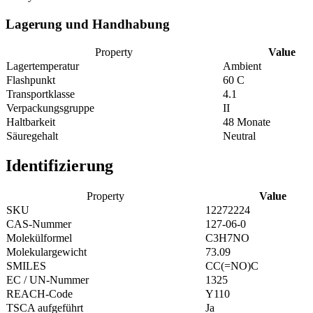
Lagerung und Handhabung
Property
Value
Lagertemperatur
Ambient
Flashpunkt
60 C
Transportklasse
4.1
Verpackungsgruppe
II
Haltbarkeit
48 Monate
Säuregehalt
Neutral
Identifizierung
Property
Value
SKU
12272224
CAS-Nummer
127-06-0
Molekülformel
C3H7NO
Molekulargewicht
73.09
SMILES
CC(=NO)C
EC / UN-Nummer
1325
REACH-Code
Y110
TSCA aufgeführt
Ja