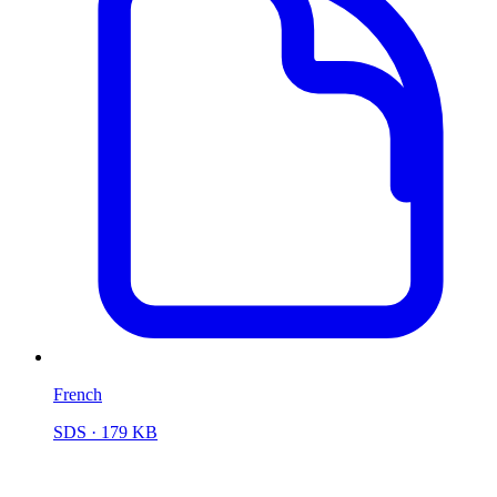
French
SDS
· 179 KB