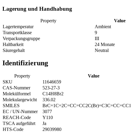
Lagerung und Handhabung
Property
Value
Lagertemperatur
Ambient
Transportklasse
9
Verpackungsgruppe
III
Haltbarkeit
24 Monate
Säuregehalt
Neutral
Identifizierung
Property
Value
SKU
11646659
CAS-Nummer
523-27-3
Molekülformel
C14H8Br2
Molekulargewicht
336.02
SMILES
BrC=1C=2C=CC=CC2C(Br)=C3C=CC=CC1
EC / UN-Nummer
3077
REACH-Code
Y110
TSCA aufgeführt
Ja
HTS-Code
29039980