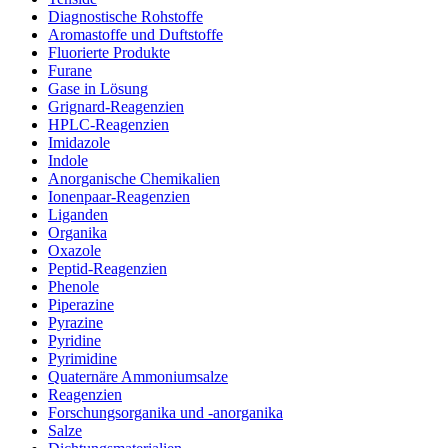
Diagnostische Rohstoffe
Aromastoffe und Duftstoffe
Fluorierte Produkte
Furane
Gase in Lösung
Grignard-Reagenzien
HPLC-Reagenzien
Imidazole
Indole
Anorganische Chemikalien
Ionenpaar-Reagenzien
Liganden
Organika
Oxazole
Peptid-Reagenzien
Phenole
Piperazine
Pyrazine
Pyridine
Pyrimidine
Quaternäre Ammoniumsalze
Reagenzien
Forschungsorganika und -anorganika
Salze