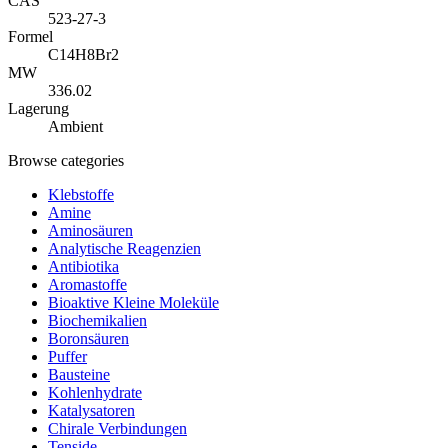
CAS
523-27-3
Formel
C14H8Br2
MW
336.02
Lagerung
Ambient
Browse categories
Klebstoffe
Amine
Aminosäuren
Analytische Reagenzien
Antibiotika
Aromastoffe
Bioaktive Kleine Moleküle
Biochemikalien
Boronsäuren
Puffer
Bausteine
Kohlenhydrate
Katalysatoren
Chirale Verbindungen
Tenside