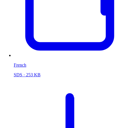
French
SDS
· 253 KB