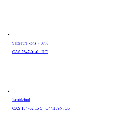
Salzsäure konz. ~37%
CAS 7647-01-0
·
HCl
Iscotrizinol
CAS 154702-15-5
·
C44H59N7O5