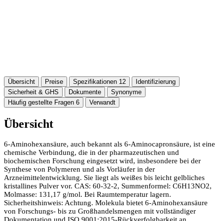
Übersicht
Preise
Spezifikationen
12
Identifizierung
Sicherheit & GHS
Dokumente
Synonyme
Häufig gestellte Fragen
6
Verwandt
Übersicht
6-Aminohexansäure, auch bekannt als 6-Aminocapronsäure, ist eine
chemische Verbindung, die in der pharmazeutischen und
biochemischen Forschung eingesetzt wird, insbesondere bei der
Synthese von Polymeren und als Vorläufer in der
Arzneimittelentwicklung. Sie liegt als weißes bis leicht gelbliches
kristallines Pulver vor. CAS: 60-32-2, Summenformel: C6H13NO2,
Molmasse: 131,17 g/mol. Bei Raumtemperatur lagern.
Sicherheitshinweis: Achtung. Molekula bietet 6-Aminohexansäure
von Forschungs- bis zu Großhandelsmengen mit vollständiger
Dokumentation und ISO 9001:2015-Rückverfolgbarkeit an.