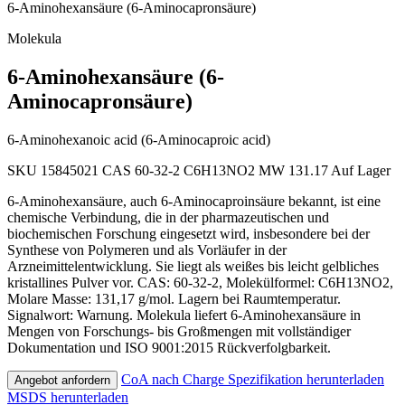
6-Aminohexansäure (6-Aminocapronsäure)
Molekula
6-Aminohexansäure (6-
Aminocapronsäure)
6-Aminohexanoic acid (6-Aminocaproic acid)
SKU 15845021
CAS 60-32-2
C6H13NO2
MW 131.17
Auf Lager
6-Aminohexansäure, auch 6-Aminocaproinsäure bekannt, ist eine
chemische Verbindung, die in der pharmazeutischen und
biochemischen Forschung eingesetzt wird, insbesondere bei der
Synthese von Polymeren und als Vorläufer in der
Arzneimittelentwicklung. Sie liegt als weißes bis leicht gelbliches
kristallines Pulver vor. CAS: 60-32-2, Molekülformel: C6H13NO2,
Molare Masse: 131,17 g/mol. Lagern bei Raumtemperatur.
Signalwort: Warnung. Molekula liefert 6-Aminohexansäure in
Mengen von Forschungs- bis Großmengen mit vollständiger
Dokumentation und ISO 9001:2015 Rückverfolgbarkeit.
CoA nach Charge
Spezifikation herunterladen
Angebot anfordern
MSDS herunterladen