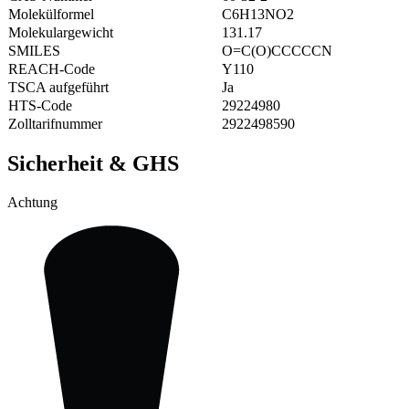
Molekülformel
C6H13NO2
Molekulargewicht
131.17
SMILES
O=C(O)CCCCCN
REACH-Code
Y110
TSCA aufgeführt
Ja
HTS-Code
29224980
Zolltarifnummer
2922498590
Sicherheit & GHS
Achtung