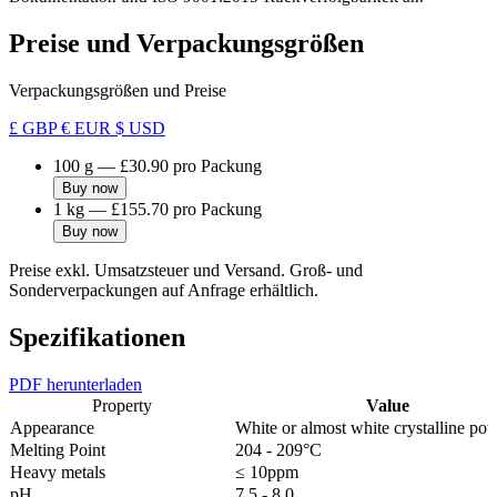
Preise und Verpackungsgrößen
Verpackungsgrößen und Preise
£ GBP
€ EUR
$ USD
100 g
—
£30.90
pro Packung
Buy now
1 kg
—
£155.70
pro Packung
Buy now
Preise exkl. Umsatzsteuer und Versand. Groß- und
Sonderverpackungen auf Anfrage erhältlich.
Spezifikationen
PDF herunterladen
Property
Value
Appearance
White or almost white crystalline po
Melting Point
204 - 209°C
Heavy metals
≤ 10ppm
pH
7.5 - 8.0