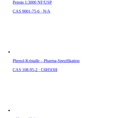
Pepsin 1:3000 NF/USP
CAS 9001-75-6
·
N/A
Phenol-Kristalle – Pharma-Spezifikation
CAS 108-95-2
·
C6H5OH