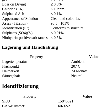
Loss on Drying
≤ 0.5%
Chloride (Cl-)
≤ 10ppm
Sulphated Ash
≤ 0.1%
Appearance of Solution
Clear and colourless
Assay (Titration)
98.5 - 101%
Identification (IR)
Conforms to structure
Sulphates (SO4)(2-)
≤ 0.01%
Ninhydrin-positive substances
≤ 0.5%
Lagerung und Handhabung
Property
Value
Lagertemperatur
Ambient
Flashpunkt
207 C
Haltbarkeit
24 Monate
Säuregehalt
Neutral
Identifizierung
Property
Value
SKU
15845021
CAS-Nummer
60-32-2