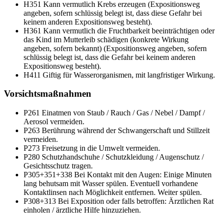
H351
Kann vermutlich Krebs erzeugen (Expositionsweg
angeben, sofern schlüssig belegt ist, dass diese Gefahr bei
keinem anderen Expositionsweg besteht).
H361
Kann vermutlich die Fruchtbarkeit beeinträchtigen oder
das Kind im Mutterleib schädigen (konkrete Wirkung
angeben, sofern bekannt) (Expositionsweg angeben, sofern
schlüssig belegt ist, dass die Gefahr bei keinem anderen
Expositionsweg besteht).
H411
Giftig für Wasserorganismen, mit langfristiger Wirkung.
Vorsichtsmaßnahmen
P261
Einatmen von Staub / Rauch / Gas / Nebel / Dampf /
Aerosol vermeiden.
P263
Berührung während der Schwangerschaft und Stillzeit
vermeiden.
P273
Freisetzung in die Umwelt vermeiden.
P280
Schutzhandschuhe / Schutzkleidung / Augenschutz /
Gesichtsschutz tragen.
P305+351+338
Bei Kontakt mit den Augen: Einige Minuten
lang behutsam mit Wasser spülen. Eventuell vorhandene
Kontaktlinsen nach Möglichkeit entfernen. Weiter spülen.
P308+313
Bei Exposition oder falls betroffen: Ärztlichen Rat
einholen / ärztliche Hilfe hinzuziehen.