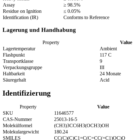
Assay
≥ 98.5%
Residue on Ignition
≤ 0.05%
Identification (IR)
Conforms to Reference
Lagerung und Handhabung
Property
Value
Lagertemperatur
Ambient
Flashpunkt
117 C
Transportklasse
9
Verpackungsgruppe
III
Haltbarkeit
24 Monate
Säuregehalt
Acid
Identifizierung
Property
Value
SKU
11646577
CAS-Nummer
25013-16-5
Molekülformel
(CH3)3CC6H3(OCH3)OH
Molekulargewicht
180.24
SMILES
CC(C)(C)C1=C(C=CC(=C1)OC)O