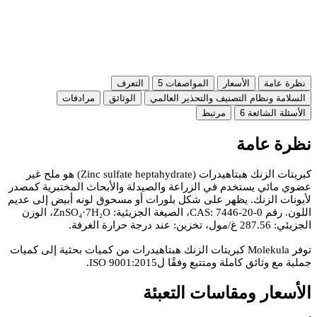
نظرة عامة
الأسعار
المواصفات
5
التعرف
السلامة ونظام التصنيف والتحذير العالمي
الوثائق
مرادفات
الأسئلة الشائعة
6
مرتبط
نظرة عامة
كبريتات الزنك هبتاهيدرات (Zinc sulfate heptahydrate) هو ملح غير
عضوي مائي يستخدم في الزراعة والصيدلة والأبحاث المختبرية كمصدر
لأيونات الزنك. يظهر على شكل بلورات أو مسحوق لونه أبيض إلى عديم
اللون. رقم CAS: 7446-20-0، الصيغة الجزيئية: ZnSO₄·7H₂O، الوزن
الجزيئي: 287.56 غ/مول، تخزين: عند درجة حرارة الغرفة.
توفر Molekula كبريتات الزنك هبتاهيدرات من كميات بحثية إلى كميات
جملية مع وثائق كاملة ومتتبع وفقًا لISO 9001:2015.
الأسعار ومقاسات التعبئة