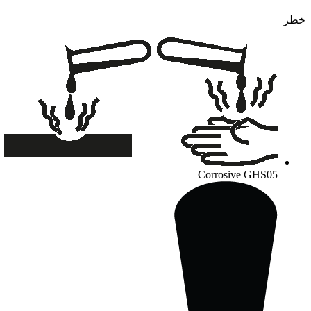
خطر
Corrosive
GHS05