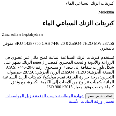
كبريتات الزنك السباعي الماء
Molekula
كبريتات الزنك السباعي الماء
Zinc sulfate heptahydrate
MW 287.56
ZnSO4·7H2O
CAS 7446-20-0
SKU 14287755
متوفر
بالمخزن
يُستخدم كبريتات الزنك السباعية المائية كملح مائي غير عضوي في
الزراعة والأدوية والبحث المخبري كمصدر لiones الزنك. يظهر على
شكل بلورات شفافة إلى بيضاء أو مسحوق. رقم CAS: 7446-20-0،
الصيغة الجزيئية: ZnSO4·7H2O، الوزن الجزيئي: 287.56 جم/مول،
التخزين: درجة حرارة الغرفة. تقدم موليكولا كبريتات الزنك السباعية
المائية بكميات تتراوح من الأبحاث إلى الكمية الكبيرة، مع وثائق
كاملة وتعقب وفق معيار ISO 9001:2015.
شهادة المطابقة حسب الدفعة
تنزيل المواصفات
اطلب عرض سعر
تحميل ورقة البيانات الأمنية