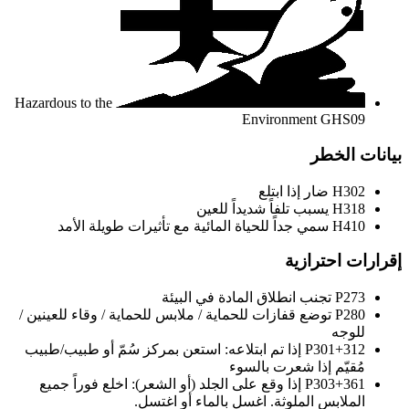
Hazardous to the
Environment
GHS09
بيانات الخطر
H302
ضار إذا ابتلع
H318
يسبب تلفاً شديداً للعين
H410
سمي جداً للحياة المائية مع تأثيرات طويلة الأمد
إقرارات احترازية
P273
تجنب انطلاق المادة في البيئة
P280
توضع قفازات للحماية / ملابس للحماية / وقاء للعينين /
للوجه
P301+312
إذا تم ابتلاعه: استعن بمركز سُمّ أو طبيب/طبيب
مُقيّم إذا شعرت بالسوء
P303+361
إذا وقع على الجلد (أو الشعر): اخلع فوراً جميع
الملابس الملوثة. اغسل بالماء أو اغتسل.