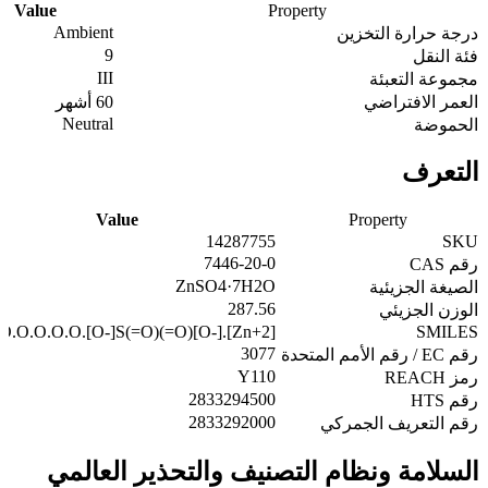
Value
Property
Ambient
درجة حرارة التخزين
9
فئة النقل
III
مجموعة التعبئة
العمر الافتراضي
60 أشهر
Neutral
الحموضة
التعرف
Value
Property
14287755
SKU
7446-20-0
رقم CAS
ZnSO4·7H2O
الصيغة الجزيئية
287.56
الوزن الجزيئي
O.O.O.O.O.[O-]S(=O)(=O)[O-].[Zn+2]
SMILES
3077
رقم EC / رقم الأمم المتحدة
Y110
رمز REACH
2833294500
رقم HTS
2833292000
رقم التعريف الجمركي
السلامة ونظام التصنيف والتحذير العالمي