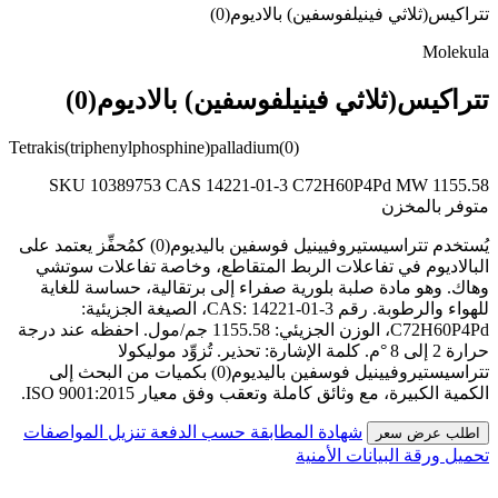
تتراكيس(ثلاثي فينيلفوسفين) بالاديوم(0)
Molekula
تتراكيس(ثلاثي فينيلفوسفين) بالاديوم(0)
Tetrakis(triphenylphosphine)palladium(0)
SKU 10389753
CAS 14221-01-3
C72H60P4Pd
MW 1155.58
متوفر بالمخزن
يُستخدم تتراسيستيروفيينيل فوسفين باليديوم(0) كمُحفِّز يعتمد على
البالاديوم في تفاعلات الربط المتقاطع، وخاصة تفاعلات سوتشي
وهاك. وهو مادة صلبة بلورية صفراء إلى برتقالية، حساسة للغاية
للهواء والرطوبة. رقم CAS: 14221-01-3، الصيغة الجزيئية:
C72H60P4Pd، الوزن الجزيئي: 1155.58 جم/مول. احفظه عند درجة
حرارة 2 إلى 8 °م. كلمة الإشارة: تحذير. تُزوِّد موليكولا
تتراسيستيروفيينيل فوسفين باليديوم(0) بكميات من البحث إلى
الكمية الكبيرة، مع وثائق كاملة وتعقب وفق معيار ISO 9001:2015.
شهادة المطابقة حسب الدفعة
تنزيل المواصفات
اطلب عرض سعر
تحميل ورقة البيانات الأمنية