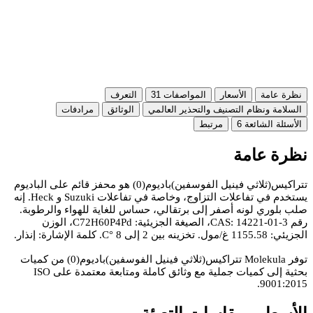
نظرة عامة
الأسعار
المواصفات
31
التعرف
السلامة ونظام التصنيف والتحذير العالمي
الوثائق
مرادفات
الأسئلة الشائعة
6
مرتبط
نظرة عامة
تتراكيس(ثلاثي فينيل الفوسفين)باديوم(0) هو محفز قائم على الباديوم
يستخدم في تفاعلات التزاوج، وخاصة في تفاعلات Suzuki و Heck. إنه
صلب بلوري لونه أصفر إلى برتقالي، حساس للغاية للهواء والرطوبة.
رقم CAS: 14221-01-3، الصيغة الجزيئية: C72H60P4Pd، الوزن
الجزيئي: 1155.58 غ/مول. تخزينه بين 2 إلى 8 °C. كلمة الإشارة: إنذار.
توفر Molekula تتراكيس(ثلاثي فينيل الفوسفين)باديوم(0) من كميات
بحثية إلى كميات جملية مع وثائق كاملة ومتابعة معتمدة على ISO
9001:2015.