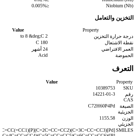
≤0.005%
Niobium (Nb)
التخزين والتعامل
Value
Property
2 to 8 &deg;C
درجة حرارة التخزين
180 C
نقطة الاشتعال
العمر الافتراضي
24 أشهر
Acid
الحموضة
التعرف
Value
Property
10389753
SKU
14221-01-3
رقم
CAS
C72H60P4Pd
الصيغة
الجزيئية
1155.58
الوزن
الجزيئي
1C=CC(=CC1)[P](C=2C=CC=CC2)(C=3C=CC=CC3)[Pd]
SMILES
P](C=4C=CC=CC4)(C=5C=CC=CC5)C=6C=CC=CC6)([P]