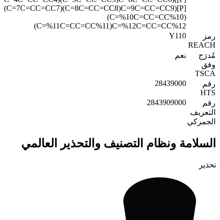
(C=7C=CC=CC7)(C=8C=CC=CC8)C=9C=CC=CC9)[P]
(C=%10C=CC=CC%10)
(C=%11C=CC=CC%11)C=%12C=CC=CC%12
Y110
رمز
REACH
مُدرَج
نعم
وفق
TSCA
28439000
رقم
HTS
2843909000
رقم
التعريف
الجمركي
السلامة ونظام التصنيف والتحذير العالمي
تحذير