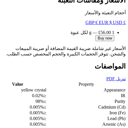
الأسعار ومقاسات التعبئة
أحجام التعبئة والأسعار
€ EUR
$ USD
£ GBP
1 g
£56.00
—
لكل عبوة
Buy now
الأسعار غير شاملة ضريبة القيمة المضافة أو ضريبة المبيعات
والشحن. تتوفر الحجمات الكبيرة والحجم المخصص حسب الطلب.
المواصفات
تنزيل PDF
Value
Property
yellow crystal
Appearance
≤0.02%
IR
≥98%
Purity
≤0.005%
Cadmium (Cd)
≤0.005%
Iron (Fe)
≤0.005%
Lead (Pb)
≤0.005%
Arsenic (As)