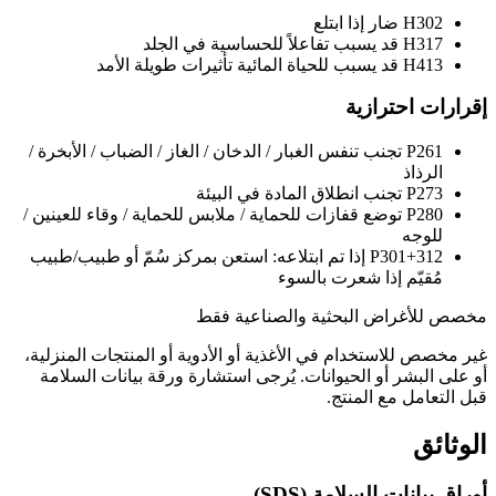
H302
ضار إذا ابتلع
H317
قد يسبب تفاعلاً للحساسية في الجلد
H413
قد يسبب للحياة المائية تأثيرات طويلة الأمد
إقرارات احترازية
P261
تجنب تنفس الغبار / الدخان / الغاز / الضباب / الأبخرة /
الرذاذ
P273
تجنب انطلاق المادة في البيئة
P280
توضع قفازات للحماية / ملابس للحماية / وقاء للعينين /
للوجه
P301+312
إذا تم ابتلاعه: استعن بمركز سُمّ أو طبيب/طبيب
مُقيّم إذا شعرت بالسوء
مخصص للأغراض البحثية والصناعية فقط
غير مخصص للاستخدام في الأغذية أو الأدوية أو المنتجات المنزلية،
أو على البشر أو الحيوانات. يُرجى استشارة ورقة بيانات السلامة
قبل التعامل مع المنتج.
الوثائق
أوراق بيانات السلامة (SDS)