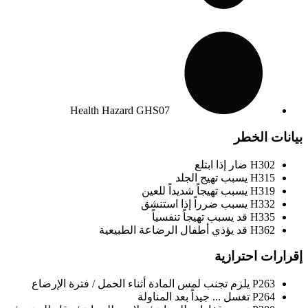
Health Hazard
GHS07
بيانات الخطر
H302
ضار إذا ابتلع
H315
يسبب تهيج الجلد
H319
يسبب تهيجاً شديداً للعين
H332
يسبب ضرراً إذا استنشق
H335
قد يسبب تهيجاً تنفسياً
H362
قد يؤذي أطفال الرضاعة الطبيعية
إقرارات احترازية
P263
يلزم تجنب لمس المادة أثناء الحمل / فترة الإرضاع
P264
تغسل ... جيداً بعد المناولة