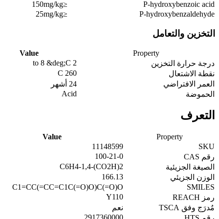
≤150mg/kg
P-hydroxybenzoic acid
≤25mg/kg
P-hydroxybenzaldehyde
التخزين والتعامل
Value
Property
2 to 8 &deg;C
درجة حرارة التخزين
260 C
نقطة الاشتعال
العمر الافتراضي
24 أشهر
Acid
الحموضة
التعرف
Value
Property
11148599
SKU
100-21-0
رقم CAS
C6H4-1,4-(CO2H)2
الصيغة الجزيئية
166.13
الوزن الجزيئي
C1=CC(=CC=C1C(=O)O)C(=O)O
SMILES
Y110
رمز REACH
مُدرَج وفق TSCA
نعم
2917360000
رقم HTS