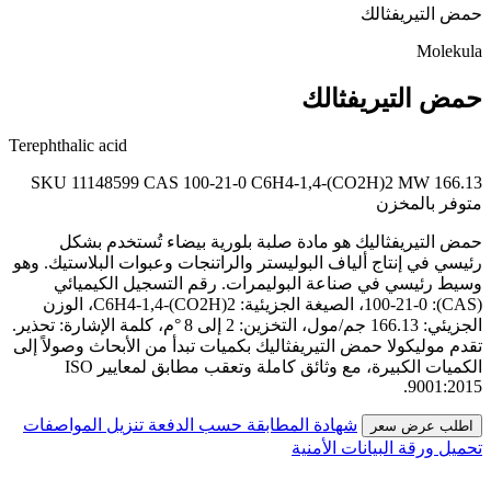
حمض التيريفثالك
Molekula
حمض التيريفثالك
Terephthalic acid
SKU 11148599
CAS 100-21-0
C6H4-1,4-(CO2H)2
MW 166.13
متوفر بالمخزن
حمض التيريفثاليك هو مادة صلبة بلورية بيضاء تُستخدم بشكل
رئيسي في إنتاج ألياف البوليستر والراتنجات وعبوات البلاستيك. وهو
وسيط رئيسي في صناعة البوليمرات. رقم التسجيل الكيميائي
(CAS): 100-21-0، الصيغة الجزيئية: C6H4-1,4-(CO2H)2، الوزن
الجزيئي: 166.13 جم/مول، التخزين: 2 إلى 8 °م، كلمة الإشارة: تحذير.
تقدم موليكولا حمض التيريفثاليك بكميات تبدأ من الأبحاث وصولاً إلى
الكميات الكبيرة، مع وثائق كاملة وتعقب مطابق لمعايير ISO
9001:2015.
شهادة المطابقة حسب الدفعة
تنزيل المواصفات
اطلب عرض سعر
تحميل ورقة البيانات الأمنية