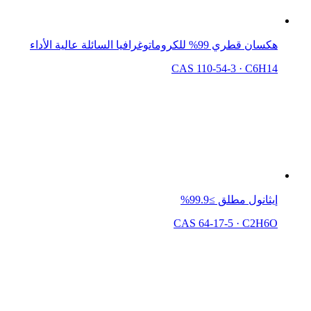
هكسان قطري 99% للكروماتوغرافيا السائلة عالية الأداء
CAS 110-54-3
·
C6H14
إيثانول مطلق ≥99.9%
CAS 64-17-5
·
C2H6O