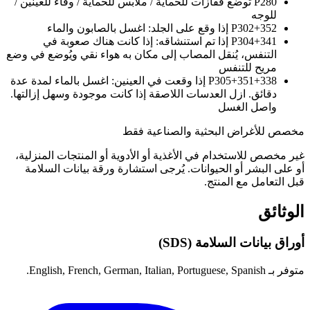
P280
توضع قفازات للحماية / ملابس للحماية / وقاء للعينين /
للوجه
P302+352
إذا وقع على الجلد: اغسل بالصابون والماء
P304+341
إذا تم استنشاقه: إذا كانت هناك صعوبة في
التنفس، يُنقل المصاب إلى مكان به هواء نقي ويُوضع في وضع
مريح للتنفس
P305+351+338
إذا وقعت في العينين: اغسل بالماء لمدة عدة
دقائق. ازل العدسات اللاصقة إذا كانت موجودة وسهل إزالتها.
واصل الغسل
مخصص للأغراض البحثية والصناعية فقط
غير مخصص للاستخدام في الأغذية أو الأدوية أو المنتجات المنزلية،
أو على البشر أو الحيوانات. يُرجى استشارة ورقة بيانات السلامة
قبل التعامل مع المنتج.
الوثائق
أوراق بيانات السلامة (SDS)
متوفر بـ English, French, German, Italian, Portuguese, Spanish.