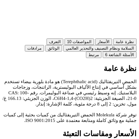
نظرة عامة
الأسعار
المواصفات
10
التعرف
السلامة ونظام التصنيف والتحذير العالمي
الوثائق
مرادفات
الأسئلة الشائعة
6
مرتبط
نظرة عامة
الحمض التيريفثاليك (Terephthalic acid) هو مادة بلورية بيضاء تستخدم
بشكل أساسي في إنتاج الألياف البوليسترية، الراتنجات، وزجاجات
البلاستيك. إنه وسيط رئيسي في صناعة البوليمرات. رقم CAS: 100-
21-0، الصيغة الجزيئية: C6H4-1,4-(CO2H)2، الوزن الجزيئي: 166.13 غ/
مول، تخزين: 2 إلى 8 درجة مئوية، كلمة الإشارة: إنذار.
توفر شركة Molekula الحمض التيريفثاليك من كميات بحثية إلى كميات
جملية مع وثائق كاملة ومتابعة معتمدة على ISO 9001:2015.
الأسعار ومقاسات التعبئة