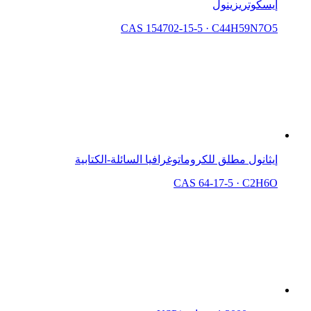
إيسكوتريزينول
CAS 154702-15-5
·
C44H59N7O5
إيثانول مطلق للكروماتوغرافيا السائلة-الكتابية
CAS 64-17-5
·
C2H6O