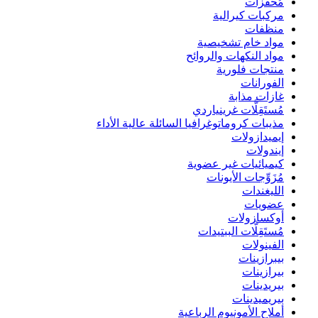
مُحفِّزات
مركبات كيرالية
منظفات
مواد خام تشخيصية
مواد النكهات والروائح
منتجات فلورية
الفورانات
غازات مذابة
مُستَقِلَّات غرينياردي
مذيبات كروماتوغرافيا السائلة عالية الأداء
إيميدازولات
إيندولات
كيميائيات غير عضوية
مُزَوِّجات الأيونات
الليغندات
عضويات
أوكسازولات
مُستَقِلَّات الببتيدات
الفينولات
بيبرازينات
بيرازينات
بيريدينات
بيريميدينات
أملاح الأمونيوم الرباعية