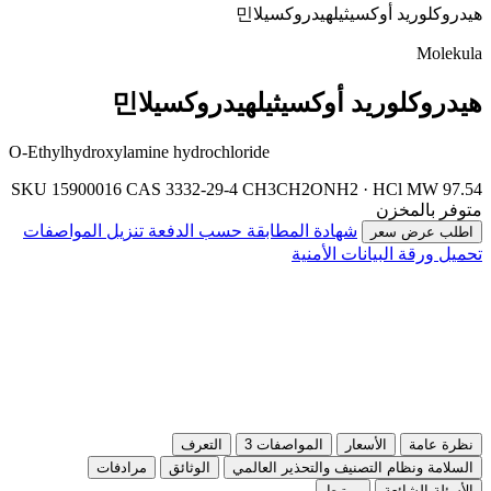
هيدروكلوريد أوكسيثيلهيدروكسيلا민
Molekula
هيدروكلوريد أوكسيثيلهيدروكسيلا민
O-Ethylhydroxylamine hydrochloride
SKU 15900016
CAS 3332-29-4
CH3CH2ONH2 · HCl
MW 97.54
متوفر بالمخزن
شهادة المطابقة حسب الدفعة
تنزيل المواصفات
اطلب عرض سعر
تحميل ورقة البيانات الأمنية
نظرة عامة
الأسعار
المواصفات
3
التعرف
السلامة ونظام التصنيف والتحذير العالمي
الوثائق
مرادفات
الأسئلة الشائعة
مرتبط