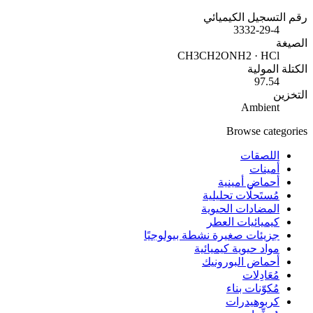
رقم التسجيل الكيميائي
3332-29-4
الصيغة
CH3CH2ONH2 · HCl
الكتلة المولية
97.54
التخزين
Ambient
Browse categories
اللصقات
أمينات
أحماض أمينية
مُستَحلَّات تحليلية
المضادات الحيوية
كيميائيات العطر
جزيئات صغيرة نشطة بيولوجيًا
مواد حيوية كيميائية
أحماض البورونيك
مُعَادِلات
مُكوّنات بناء
كربوهيدرات