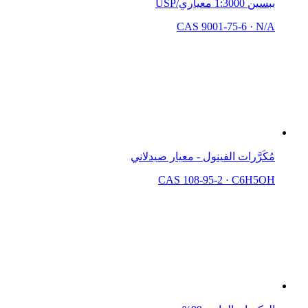
ببسين 1:3000 معياري/USP
CAS 9001-75-6
·
N/A
مُكَرَّرات الفينول - معيار صيدلاني
CAS 108-95-2
·
C6H5OH