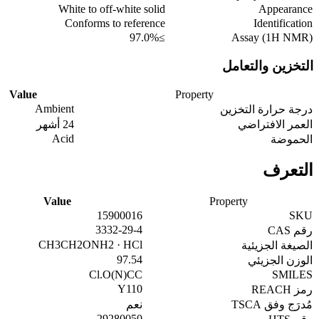
White to off-white solid
Appearance
Conforms to reference
Identification
≥97.0%
Assay (1H NMR)
التخزين والتعامل
Value
Property
Ambient
درجة حرارة التخزين
العمر الافتراضي
24 أشهر
Acid
الحموضة
التعرف
Value
Property
15900016
SKU
3332-29-4
رقم CAS
CH3CH2ONH2 · HCl
الصيغة الجزيئية
97.54
الوزن الجزيئي
Cl.O(N)CC
SMILES
Y110
رمز REACH
مُدرَج وفق TSCA
نعم
29280050