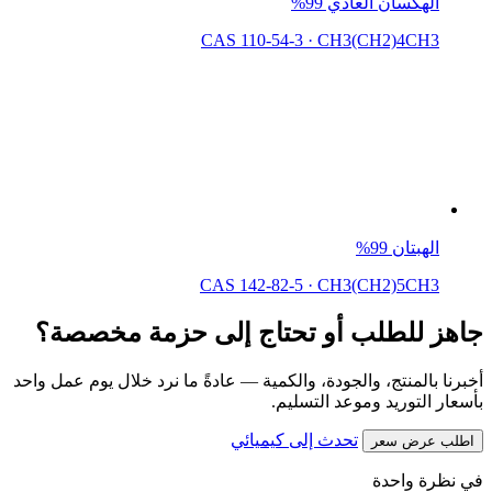
الهكسان العادي 99%
CAS 110-54-3
·
CH3(CH2)4CH3
الهبتان 99%
CAS 142-82-5
·
CH3(CH2)5CH3
جاهز للطلب أو تحتاج إلى حزمة مخصصة؟
أخبرنا بالمنتج، والجودة، والكمية — عادةً ما نرد خلال يوم عمل واحد
بأسعار التوريد وموعد التسليم.
تحدث إلى كيميائي
اطلب عرض سعر
في نظرة واحدة