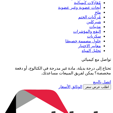
مُعَادِلات كيميائية
أبحاث عضوية وغير عضوية
ملح
مُركّبات الختم
شيركلين
مذيبات
البقع والمؤشرات
سكريات
حلول مصممة خصيصًا
معايير الاختبار
تحليل المياه
تواصل مع كيميائي
تحتاج إلى درجة بديلة، مادة غير مدرجة في الكتالوج، أو دفعة
مخصصة؟ يمكن لفريق المبيعات مساعدتك.
اتصل بالبيع
الوثائق
الأسعار
اطلب عرض سعر