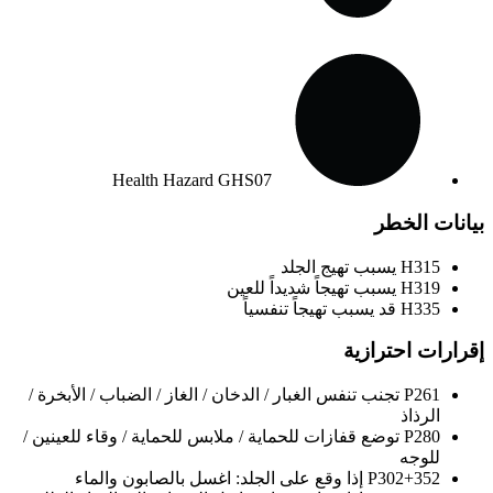
Health Hazard
GHS07
بيانات الخطر
H315
يسبب تهيج الجلد
H319
يسبب تهيجاً شديداً للعين
H335
قد يسبب تهيجاً تنفسياً
إقرارات احترازية
P261
تجنب تنفس الغبار / الدخان / الغاز / الضباب / الأبخرة /
الرذاذ
P280
توضع قفازات للحماية / ملابس للحماية / وقاء للعينين /
للوجه
P302+352
إذا وقع على الجلد: اغسل بالصابون والماء