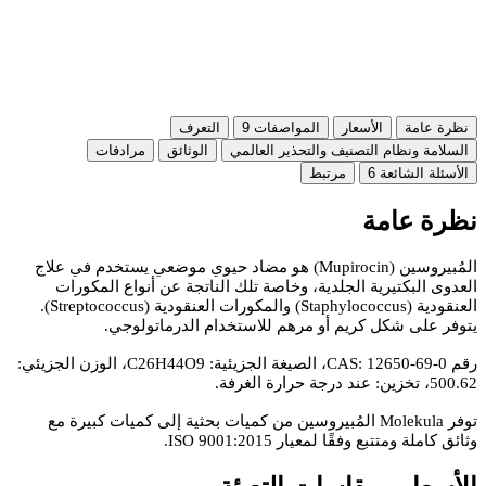
نظرة عامة
الأسعار
المواصفات
9
التعرف
السلامة ونظام التصنيف والتحذير العالمي
الوثائق
مرادفات
الأسئلة الشائعة
6
مرتبط
نظرة عامة
المُبيروسين (Mupirocin) هو مضاد حيوي موضعي يستخدم في علاج
العدوى البكتيرية الجلدية، وخاصة تلك الناتجة عن أنواع المكورات
العنقودية (Staphylococcus) والمكورات العنقودية (Streptococcus).
يتوفر على شكل كريم أو مرهم للاستخدام الدرماتولوجي.
رقم CAS: 12650-69-0، الصيغة الجزيئية: C26H44O9، الوزن الجزيئي:
500.62، تخزين: عند درجة حرارة الغرفة.
توفر Molekula المُبيروسين من كميات بحثية إلى كميات كبيرة مع
وثائق كاملة ومتتبع وفقًا لمعيار ISO 9001:2015.