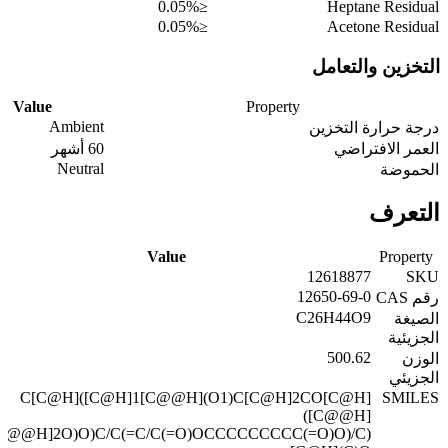
≤0.05%
Heptane Residual
≤0.05%
Acetone Residual
التخزين والتعامل
Value
Property
Ambient
درجة حرارة التخزين
العمر الافتراضي
60 أشهر
Neutral
الحموضة
التعرف
Value
Property
12618877
SKU
12650-69-0
رقم CAS
C26H44O9
الصيغة
الجزيئية
500.62
الوزن
الجزيئي
C[C@H]([C@H]1[C@@H](O1)C[C@H]2CO[C@H]
SMILES
([C@@H]
[C@@H]2O)O)C/C(=C/C(=O)OCCCCCCCCC(=O)O)/C)