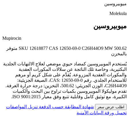
ميوبيروسين
Molekula
ميوبيروسين
Mupirocin
MW 500.62
C26H44O9
CAS 12650-69-0
SKU 12618877
متوفر
بالمخزن
يُستخدم الموبيروسين كمضاد حيوي موضعي لعلاج الالتهابات الجلدية
البكتيرية، وخاصة تلك الناتجة عن سلالات المكورات العقدية
والمكورات العقدية المزروعة. يُقدَّم على شكل كريم أو مرهم
للاستخدام الجلدي. رقم CAS: 12650-69-0، الصيغة الجزيئية:
C26H44O9، الوزن الجزيئي: 500.62، التخزين: درجة حرارة الغرفة.
تقدم موليكولا الموبيروسين بكميات تراوح بين البحث والكميات
الكبيرة، مع توثيق كامل وقابلية تتبع وفق معيار ISO 9001:2015.
شهادة المطابقة حسب الدفعة
تنزيل المواصفات
اطلب عرض سعر
تحميل ورقة البيانات الأمنية