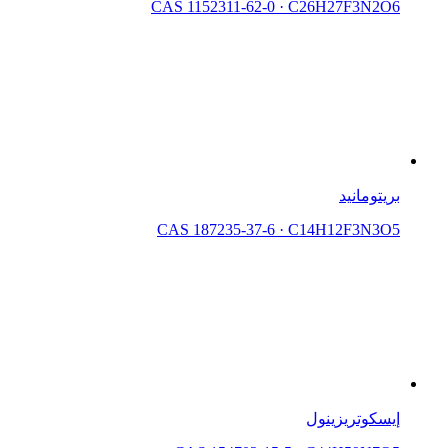
CAS 1152311-62-0
·
C26H27F3N2O6
بريتومانيد
CAS 187235-37-6
·
C14H12F3N3O5
إيسكوتريزينول