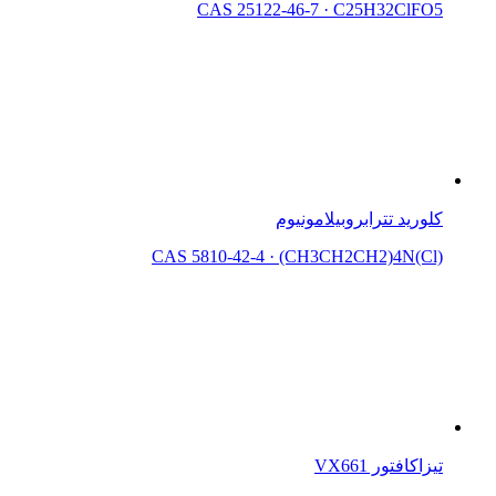
CAS 25122-46-7
·
C25H32ClFO5
كلوريد تترابروبيلامونيوم
CAS 5810-42-4
·
(CH3CH2CH2)4N(Cl)
تيزاكافتور VX661