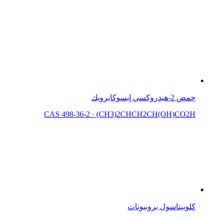
حمض 2-هيدروكسي إيسوكابرويك
CAS 498-36-2
·
(CH3)2CHCH2CH(OH)CO2H
كلوبيتاسول بروبيونات