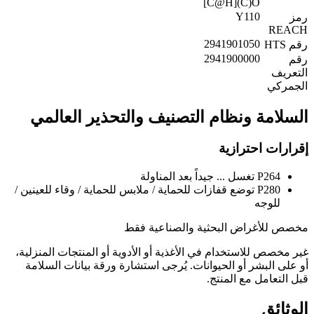
[C@H](C)O
Y110
رمز
REACH
2941901050
رقم HTS
2941900000
رقم
التعريف
الجمركي
السلامة ونظام التصنيف والتحذير العالمي
إقرارات احترازية
P264
تغسل ... جيداً بعد المناولة
P280
توضع قفازات للحماية / ملابس للحماية / وقاء للعينين /
للوجه
مخصص للأغراض البحثية والصناعية فقط
غير مخصص للاستخدام في الأغذية أو الأدوية أو المنتجات المنزلية،
أو على البشر أو الحيوانات. يُرجى استشارة ورقة بيانات السلامة
قبل التعامل مع المنتج.
الوثائق