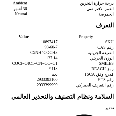
Ambient
درجة حرارة التخزين
العمر الافتراضي
36 أشهر
Neutral
الحموضة
التعرف
Value
Property
10897417
SKU
93-60-7
رقم CAS
C5NH4COCH3
الصيغة الجزيئية
137.14
الوزن الجزيئي
COC(=O)C1=CN=CC=C1
SMILES
Y113
رمز REACH
مُدرَج وفق TSCA
نعم
2933393100
رقم HTS
2933399999
رقم التعريف الجمركي
السلامة ونظام التصنيف والتحذير العالمي
تحذير