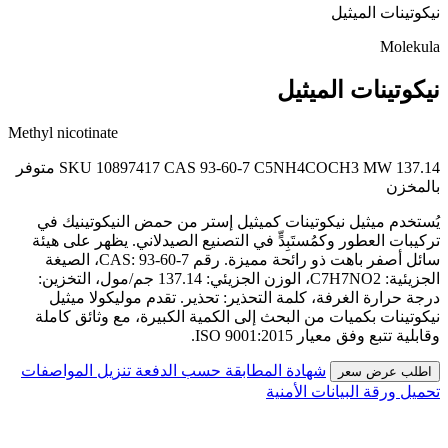
نيكوتينات الميثيل
Molekula
نيكوتينات الميثيل
Methyl nicotinate
MW 137.14
C5NH4COCH3
CAS 93-60-7
SKU 10897417
متوفر
بالمخزن
يُستخدم ميثيل نيكوتينات كميثيل إستر من حمض النيكوتينيك في
تركيبات العطور وكمُستَبِدٍّ في التصنيع الصيدلاني. يظهر على هيئة
سائل أصفر باهت ذو رائحة مميزة. رقم CAS: 93-60-7، الصيغة
الجزيئية: C7H7NO2، الوزن الجزيئي: 137.14 جم/مول، التخزين:
درجة حرارة الغرفة، كلمة التحذير: تحذير. تقدم موليكولا ميثيل
نيكوتينات بكميات من البحث إلى الكمية الكبيرة، مع وثائق كاملة
وقابلية تتبع وفق معيار ISO 9001:2015.
شهادة المطابقة حسب الدفعة
تنزيل المواصفات
اطلب عرض سعر
تحميل ورقة البيانات الأمنية