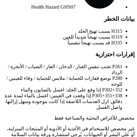
Health Hazard
GHS07
بيانات الخطر
H315
يسبب تهيج الجلد
H319
يسبب تهيجاً شديداً للعين
H335
قد يسبب تهيجاً تنفسياً
إقرارات احترازية
P261
تجنب تنفس الغبار / الدخان / الغاز / الضباب / الأبخرة /
الرذاذ
P280
توضع قفازات للحماية / ملابس للحماية / وقاء للعينين /
للوجه
P302+352
إذا وقع على الجلد: اغسل بالصابون والماء
P305+351+338
إذا وقعت في العينين: اغسل بالماء لمدة عدة
دقائق. ازل العدسات اللاصقة إذا كانت موجودة وسهل إزالتها.
واصل الغسل
مخصص للأغراض البحثية والصناعية فقط
غير مخصص للاستخدام في الأغذية أو الأدوية أو المنتجات المنزلية،
أو على البشر أو الحيوانات. يُرجى استشارة ورقة بيانات السلامة