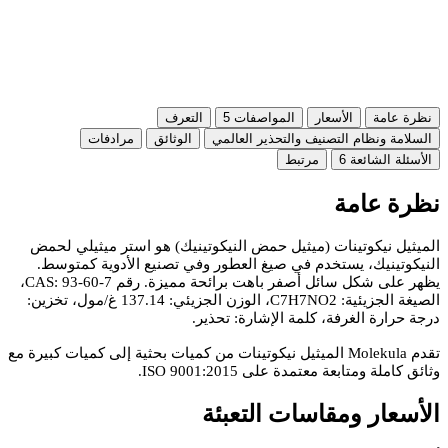
نظرة عامة
الأسعار
المواصفات
5
التعرف
السلامة ونظام التصنيف والتحذير العالمي
الوثائق
مرادفات
الأسئلة الشائعة
6
مرتبط
نظرة عامة
الميثيل نيكوتينات (ميثيل حمض النيكوتينيك) هو استر ميثيلي لحمض
النيكوتينيك، يستخدم في صيغ العطور وفي تصنيع الأدوية كمتوسط.
يظهر على شكل سائل أصفر باهت برائحة مميزة. رقم CAS: 93-60-7،
الصيغة الجزيئية: C7H7NO2، الوزن الجزيئي: 137.14 غ/مول، تخزين:
درجة حرارة الغرفة، كلمة الإشارة: تحذير.
تقدم Molekula الميثيل نيكوتينات من كميات بحثية إلى كميات كبيرة مع
وثائق كاملة ومتابعة معتمدة على ISO 9001:2015.
الأسعار ومقاسات التعبئة