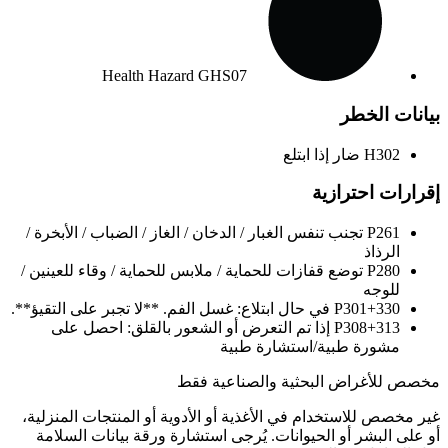
Health Hazard
GHS07
بيانات الخطر
H302
ضار إذا ابتلع
إقرارات احترازية
P261
تجنب تنفس الغبار / الدخان / الغاز / الضباب / الأبخرة /
الرذاذ
P280
توضع قفازات للحماية / ملابس للحماية / وقاء للعينين /
للوجه
P301+330
في حال ابتلاع: غسل الفم. **لا تجبر على التقيؤ**.
P308+313
إذا تم التعرض أو الشعور بالقلق: احصل على
مشورة طبية/استشارة طبية
مخصص للأغراض البحثية والصناعية فقط
غير مخصص للاستخدام في الأغذية أو الأدوية أو المنتجات المنزلية،
أو على البشر أو الحيوانات. يُرجى استشارة ورقة بيانات السلامة