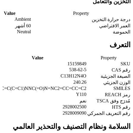
التخزين والتعامل
Value
Property
Ambient
درجة حرارة التخزين
العمر الافتراضي
60 أشهر
Neutral
الحموضة
التعرف
Value
Property
15159849
SKU
538-62-5
رقم CAS
C13H12N4O
الصيغة الجزيئية
240.26
الوزن الجزيئي
CC=C(C=C1)NNC(=O)N=NC2=CC=CC=C2
SMILES
Y110
رمز REACH
مُدرَج وفق TSCA
نعم
2928002500
رقم HTS
2928009090
رقم التعريف الجمركي
السلامة ونظام التصنيف والتحذير العالمي