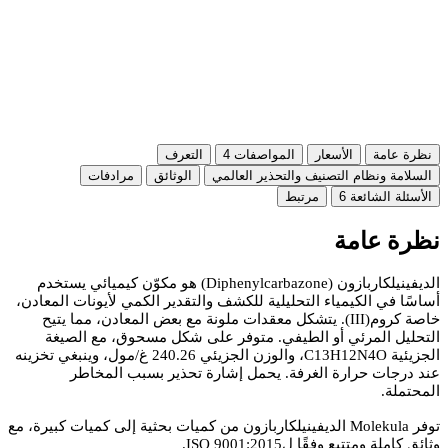
نظرة عامة
الأسعار
المواصفات
4
التعرف
السلامة ونظام التصنيف والتحذير العالمي
الوثائق
مرادفات
الأسئلة الشائعة
6
مرتبط
نظرة عامة
الديفينيلكاربازون (Diphenylcarbazone) هو مكوّن كيميائي يستخدم
أساسًا في الكيمياء التحليلية للكشف والتقدير الكمي لأيونات المعادن،
خاصة كروم(III). يتشكل معقدات ملونة مع بعض المعادن، مما يتيح
التحليل المرئي أو الطيفي. متوفر على شكل مسحوق، مع الصيغة
الجزيئية C13H12N4O، والوزن الجزيئي 240.26 غ/مول، وينبغي تخزينه
عند درجات حرارة الغرفة. يحمل إشارة تحذير بسبب المخاطر
المحتملة.
توفر Molekula الديفينيلكاربازون من كميات بحثية إلى كميات كبيرة، مع
وثائق كاملة ومتتبع وفقًا لISO 9001:2015.