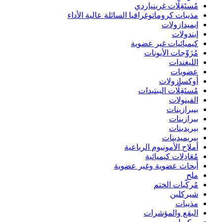
مُستَقِلَّات غرينياردي
مذيبات كروماتوغرافيا السائلة عالية الأداء
إيميدازولات
إيندولات
كيميائيات غير عضوية
مُزَوِّجات الأيونات
الليغندات
عضويات
أوكسازولات
مُستَقِلَّات الببتيدات
الفينولات
بيبرازينات
بيرازينات
بيريدينات
بيريميدينات
أملاح الأمونيوم الرباعية
مُعَادِلات كيميائية
أبحاث عضوية وغير عضوية
ملح
مُركّبات الختم
شيركلين
مذيبات
البقع والمؤشرات