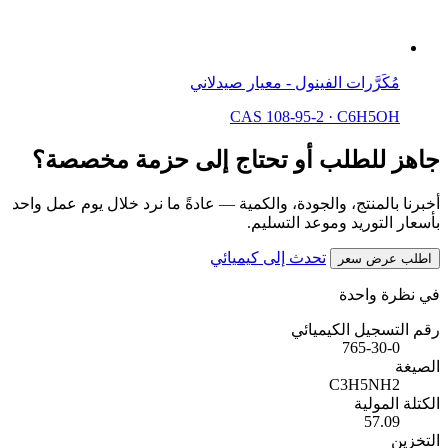
مُكَرَّرات الفينول - معيار صيدلاني
CAS 108-95-2
·
C6H5OH
جاهز للطلب أو تحتاج إلى حزمة مخصصة؟
أخبرنا بالمنتج، والجودة، والكمية — عادةً ما نرد خلال يوم عمل واحد
بأسعار التوريد وموعد التسليم.
تحدث إلى كيميائي
اطلب عرض سعر
في نظرة واحدة
رقم التسجيل الكيميائي
765-30-0
الصيغة
C3H5NH2
الكتلة المولية
57.09
التخزين