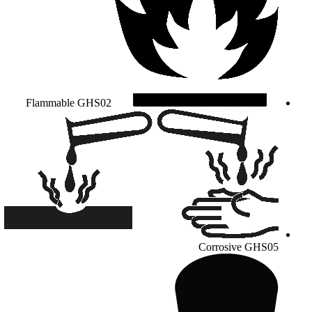
Flammable
GHS02
Corrosive
GHS05