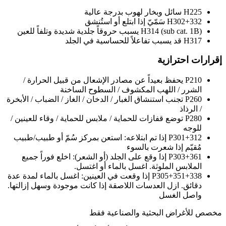
H225
سائل وبخار لهوب بدرجة عالية
H302+332
سَمّيّ إذا ابتلع أو استُنشق
H314 (sub cat. 1B)
يسبب حروقاً جلدية شديدة وتلفاً للعين
H317
قد يسبب تفاعلاً للحساسية في الجلد
إقرارات احترازية
P210
يحفظ بعيداً عن مصادر الإشعال من قبيل الحرارة /
الشرر / اللهب المكشوف / السطوح الساخنة
P260
تجنب استنشاق الغبار / الدخان / الغاز / الضباب / الأبخرة
/ الرذاذ
P280
توضع قفازات للحماية / ملابس للحماية / وقاء للعينين /
للوجه
P301+312
إذا تم ابتلاعه: استعن بمركز سُمّ أو طبيب/طبيب
مُقيّم إذا شعرت بالسوء
P303+361
إذا وقع على الجلد (أو الشعر): اخلع فوراً جميع
الملابس الملوثة. اغسل بالماء أو اغتسل.
P305+351+338
إذا وقعت في العينين: اغسل بالماء لمدة عدة
دقائق. ازل العدسات اللاصقة إذا كانت موجودة وسهل إزالتها.
واصل الغسل
مخصص للأغراض البحثية والصناعية فقط