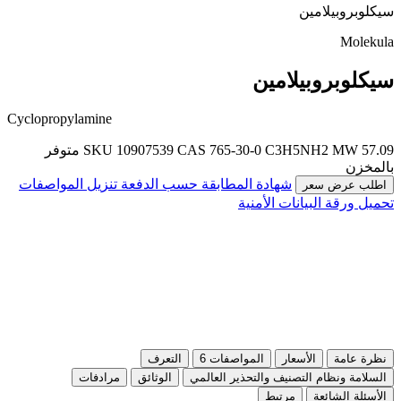
سيكلوبروبيلامين
Molekula
سيكلوبروبيلامين
Cyclopropylamine
MW 57.09
C3H5NH2
CAS 765-30-0
SKU 10907539
متوفر
بالمخزن
شهادة المطابقة حسب الدفعة
تنزيل المواصفات
اطلب عرض سعر
تحميل ورقة البيانات الأمنية
نظرة عامة
الأسعار
المواصفات
6
التعرف
السلامة ونظام التصنيف والتحذير العالمي
الوثائق
مرادفات
الأسئلة الشائعة
مرتبط