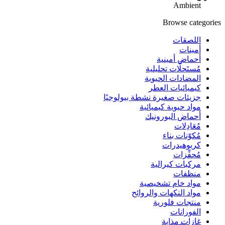
Ambient
Browse categories
اللصقات
أمينات
أحماض أمينية
مُستَحلَّات تحليلية
المضادات الحيوية
كيميائيات العطر
جزيئات صغيرة نشطة بيولوجيًا
مواد حيوية كيميائية
أحماض البورونيك
مُعَادِلات
مُكوّنات بناء
كربوهيدرات
مُحفِّزات
مركبات كيرالية
منظفات
مواد خام تشخيصية
مواد النكهات والروائح
منتجات فلورية
الفورانات
غازات مذابة