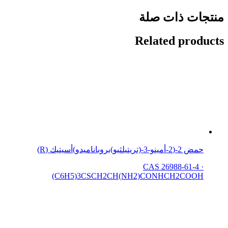
منتجات ذات صلة
Related products
حمض 2-(2-أمينو-3-(تريتيلثيو)بروباناميدو)أسيتيك (R)
CAS 26988-61-4
·
(C6H5)3CSCH2CH(NH2)CONHCH2COOH