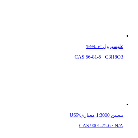
غليسيرول ≥99.5%
CAS 56-81-5
·
C3H8O3
ببسين 1:3000 معياري/USP
CAS 9001-75-6
·
N/A