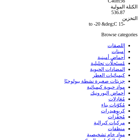
C40H56
الكتلة المولية
536.87
التخزين
-15 to -20 &deg;C
Browse categories
اللصقات
أمينات
أحماض أمينية
مُستَحلَّات تحليلية
المضادات الحيوية
كيميائيات العطر
جزيئات صغيرة نشطة بيولوجيًا
مواد حيوية كيميائية
أحماض البورونيك
مُعَادِلات
مُكوّنات بناء
كربوهيدرات
مُحفِّزات
مركبات كيرالية
منظفات
مواد خام تشخيصية