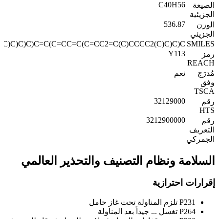
C40H56
الصيغة
الجزيئية
536.87
الوزن
الجزيئي
C)C)C)C)C=C(C=CC=C(C=CC2=C(C)CCCC2(C)C)C)C
SMILES
Y113
رمز
REACH
مُدرَج
نعم
وفق
TSCA
32129000
رقم
HTS
3212900000
رقم
التعريف
الجمركي
السلامة ونظام التصنيف والتحذير العالمي
إقرارات احترازية
P231
تلزم المناولة تحت غاز خامل
P264
تغسل ... جيداً بعد المناولة