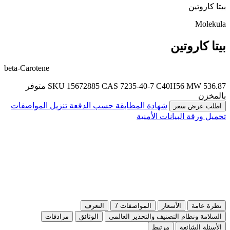
بيتا كاروتين
Molekula
بيتا كاروتين
beta-Carotene
MW 536.87
C40H56
CAS 7235-40-7
SKU 15672885
متوفر
بالمخزن
شهادة المطابقة حسب الدفعة
تنزيل المواصفات
اطلب عرض سعر
تحميل ورقة البيانات الأمنية
نظرة عامة
الأسعار
المواصفات
7
التعرف
السلامة ونظام التصنيف والتحذير العالمي
الوثائق
مرادفات
الأسئلة الشائعة
مرتبط