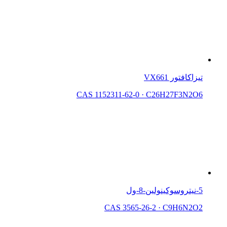
تيزاكافتور VX661
CAS 1152311-62-0
·
C26H27F3N2O6
5-نيتروسوكينولين-8-ول
CAS 3565-26-2
·
C9H6N2O2