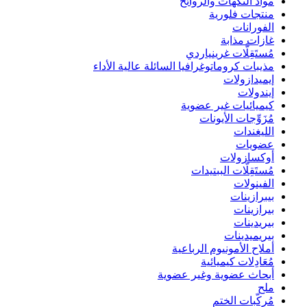
مواد النكهات والروائح
منتجات فلورية
الفورانات
غازات مذابة
مُستَقِلَّات غرينياردي
مذيبات كروماتوغرافيا السائلة عالية الأداء
إيميدازولات
إيندولات
كيميائيات غير عضوية
مُزَوِّجات الأيونات
الليغندات
عضويات
أوكسازولات
مُستَقِلَّات الببتيدات
الفينولات
بيبرازينات
بيرازينات
بيريدينات
بيريميدينات
أملاح الأمونيوم الرباعية
مُعَادِلات كيميائية
أبحاث عضوية وغير عضوية
ملح
مُركّبات الختم