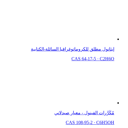
إيثانول مطلق للكروماتوغرافيا السائلة-الكتابية
CAS 64-17-5
·
C2H6O
مُكَرَّرات الفينول - معيار صيدلاني
CAS 108-95-2
·
C6H5OH