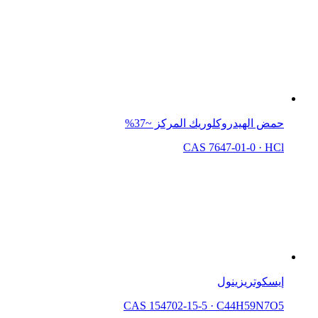
حمض الهيدروكلوريك المركز ~37%
CAS 7647-01-0
·
HCl
إيسكوتريزينول
CAS 154702-15-5
·
C44H59N7O5