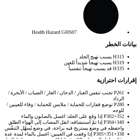
Health Hazard
GHS07
بيانات الخطر
H315
يسبب تهيج الجلد
H319
يسبب تهيجاً شديداً للعين
H335
قد يسبب تهيجاً تنفسياً
إقرارات احترازية
P261
تجنب تنفس الغبار / الدخان / الغاز / الضباب / الأبخرة /
الرذاذ
P280
توضع قفازات للحماية / ملابس للحماية / وقاء للعينين /
للوجه
P302+352
إذا وقع على الجلد: اغسل بالصابون والماء
P304+340
إذا تمّ استنشاقه: انقل المصاب إلى الهواء الطلق
واحفظه في وضع يستريح فيه براحة، في وضع يُسهّل التنفّس
P305+351+338
إذا وقعت في العينين: اغسل بالماء لمدة عدة