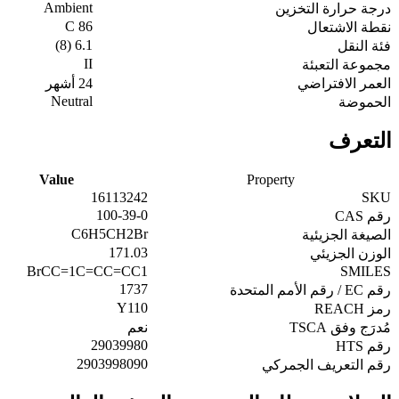
Ambient
درجة حرارة التخزين
86 C
نقطة الاشتعال
6.1 (8)
فئة النقل
II
مجموعة التعبئة
العمر الافتراضي
24 أشهر
Neutral
الحموضة
التعرف
Value
Property
16113242
SKU
100-39-0
رقم CAS
C6H5CH2Br
الصيغة الجزيئية
171.03
الوزن الجزيئي
BrCC=1C=CC=CC1
SMILES
1737
رقم EC / رقم الأمم المتحدة
Y110
رمز REACH
مُدرَج وفق TSCA
نعم
29039980
رقم HTS
2903998090
رقم التعريف الجمركي