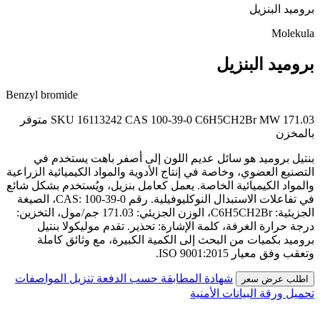
بروميد البنزيل
Molekula
بروميد البنزيل
Benzyl bromide
MW 171.03
C6H5CH2Br
CAS 100-39-0
SKU 16113242
متوفر
بالمخزن
بنتيل بروميد هو سائل عديم اللون إلى أصفر باهت يستخدم في
التصنيع العضوي، وخاصة في إنتاج الأدوية والمواد الكيميائية الزراعية
والمواد الكيميائية الخاصة. يعمل كعامل بنزيل، ويُستخدم بشكل شائع
في تفاعلات الاستبدال النوكليوفيلية. رقم CAS: 100-39-0، الصيغة
الجزيئية: C6H5CH2Br، الوزن الجزيئي: 171.03 جم/مول، التخزين:
درجة حرارة الغرفة، كلمة الإشارة: تحذير. تقدم موليكولا بنتيل
بروميد بكميات من البحث إلى الكمية الكبيرة، مع وثائق كاملة
وتعقب وفق معيار ISO 9001:2015.
شهادة المطابقة حسب الدفعة
تنزيل المواصفات
اطلب عرض سعر
تحميل ورقة البيانات الأمنية