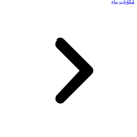
مُكوّنات بناء