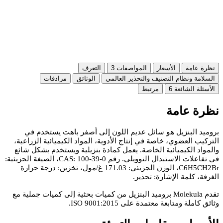
نظرة عامة
الأسعار
المواصفات
3
التعرف
السلامة ونظام التصنيف والتحذير العالمي
الوثائق
مرادفات
الأسئلة الشائعة
6
مرتبط
نظرة عامة
بروميد البنزيل هو سائل عديم اللون إلى أصفر باهت يستخدم في
التركيب العضوي، خاصة في إنتاج الأدوية، المواد الكيميائية الزراعية،
والمواد الكيميائية الخاصة. يعمل كمادة بنزيلية ويستخدم بشكل شائع
في تفاعلات الاستبدال النوويلي. رقم CAS: 100-39-0، الصيغة الجزيئية:
C6H5CH2Br، الوزن الجزيئي: 171.03 غ/مول، تخزين: درجة حرارة
الغرفة، كلمة الإشارة: تحذير.
تقدم Molekula بروميد البنزيل من كميات بحثية إلى كميات جملية مع
وثائق كاملة ومتابعة معتمدة على ISO 9001:2015.