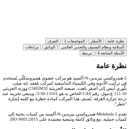
نظرة عامة
الأسعار
المواصفات
1
التعرف
السلامة ونظام التصنيف والتحذير العالمي
الوثائق
مرادفات
الأسئلة الشائعة
6
مرتبط
نظرة عامة
2-هيدروكسي بيريدين-N-أكسيد هو مركب عضوي هيتيروسكلّي يُستخدم
في تركيب الأدوية وفي الكيمياء التناسقية كمركب مُعقد. إنه صلب
بلّوري أبيض إلى أصفر باهت، صيغته الجزيئية C5H5NO2 ووزنه الجزيئي
111.10 غ/مول. رقم CAS الخاص به هو 13161-30-3، وينبغي تخزينه عند
درجة حرارة الغرفة. يُصنف هذا المركب كمادة خطرة مع كلمة إشارة
"خطر".
تقدم Molekula 2-هيدروكسي بيريدين-N-أكسيد من كميات بحثية إلى
كميات جملية، مع وثائق كاملة وتتبعية معتمدة على ISO 9001:2015.