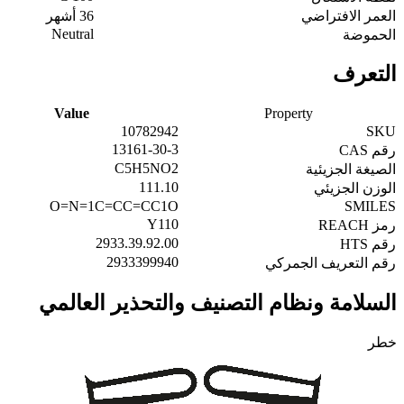
العمر الافتراضي
36 أشهر
Neutral
الحموضة
التعرف
Value
Property
10782942
SKU
13161-30-3
رقم CAS
C5H5NO2
الصيغة الجزيئية
111.10
الوزن الجزيئي
O=N=1C=CC=CC1O
SMILES
Y110
رمز REACH
2933.39.92.00
رقم HTS
2933399940
رقم التعريف الجمركي
السلامة ونظام التصنيف والتحذير العالمي
خطر