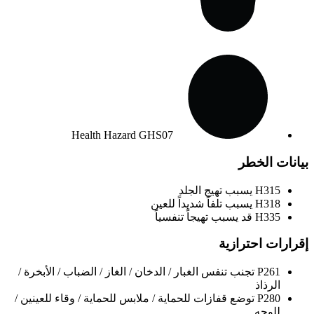
Health Hazard
GHS07
بيانات الخطر
H315
يسبب تهيج الجلد
H318
يسبب تلفاً شديداً للعين
H335
قد يسبب تهيجاً تنفسياً
إقرارات احترازية
P261
تجنب تنفس الغبار / الدخان / الغاز / الضباب / الأبخرة /
الرذاذ
P280
توضع قفازات للحماية / ملابس للحماية / وقاء للعينين /
للوجه