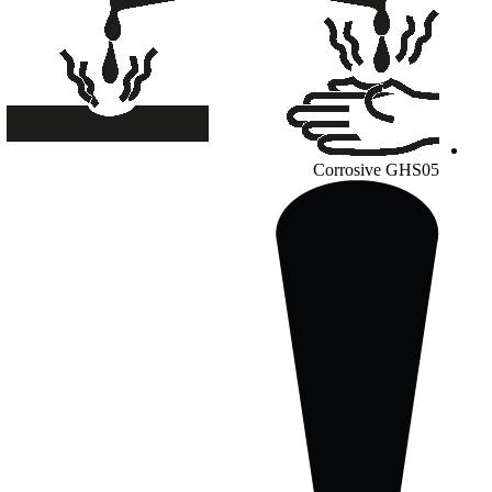
Corrosive
GHS05