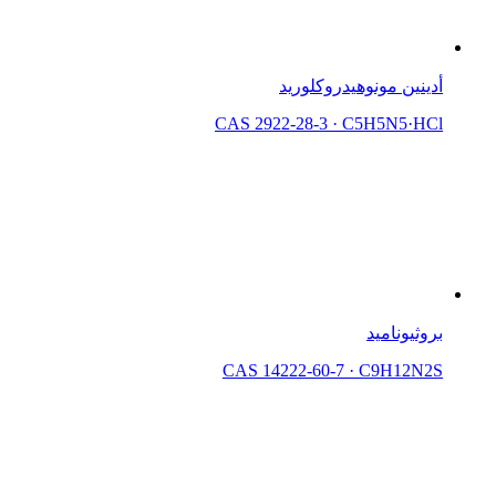
أدينين مونوهيدروكلوريد
CAS 2922-28-3
·
C5H5N5·HCl
بروثيوناميد
CAS 14222-60-7
·
C9H12N2S