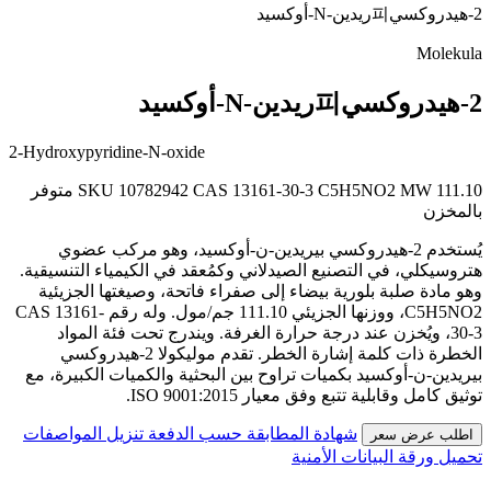
2-هيدروكسي피ريدين-N-أوكسيد
Molekula
2-هيدروكسي피ريدين-N-أوكسيد
2-Hydroxypyridine-N-oxide
MW 111.10
C5H5NO2
CAS 13161-30-3
SKU 10782942
متوفر
بالمخزن
يُستخدم 2-هيدروكسي بيريدين-ن-أوكسيد، وهو مركب عضوي
هتروسيكلي، في التصنيع الصيدلاني وكمُعقد في الكيمياء التنسيقية.
وهو مادة صلبة بلورية بيضاء إلى صفراء فاتحة، وصيغتها الجزيئية
C5H5NO2، ووزنها الجزيئي 111.10 جم/مول. وله رقم CAS 13161-
30-3، ويُخزن عند درجة حرارة الغرفة. ويندرج تحت فئة المواد
الخطرة ذات كلمة إشارة الخطر. تقدم موليكولا 2-هيدروكسي
بيريدين-ن-أوكسيد بكميات تراوح بين البحثية والكميات الكبيرة، مع
توثيق كامل وقابلية تتبع وفق معيار ISO 9001:2015.
شهادة المطابقة حسب الدفعة
تنزيل المواصفات
اطلب عرض سعر
تحميل ورقة البيانات الأمنية