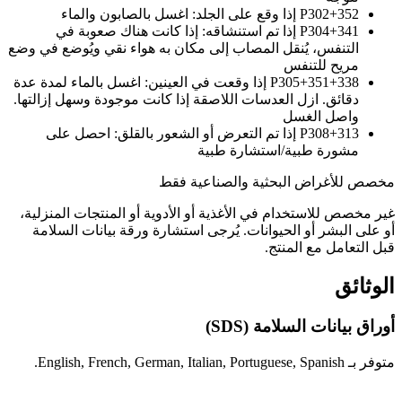
P302+352
إذا وقع على الجلد: اغسل بالصابون والماء
P304+341
إذا تم استنشاقه: إذا كانت هناك صعوبة في
التنفس، يُنقل المصاب إلى مكان به هواء نقي ويُوضع في وضع
مريح للتنفس
P305+351+338
إذا وقعت في العينين: اغسل بالماء لمدة عدة
دقائق. ازل العدسات اللاصقة إذا كانت موجودة وسهل إزالتها.
واصل الغسل
P308+313
إذا تم التعرض أو الشعور بالقلق: احصل على
مشورة طبية/استشارة طبية
مخصص للأغراض البحثية والصناعية فقط
غير مخصص للاستخدام في الأغذية أو الأدوية أو المنتجات المنزلية،
أو على البشر أو الحيوانات. يُرجى استشارة ورقة بيانات السلامة
قبل التعامل مع المنتج.
الوثائق
أوراق بيانات السلامة (SDS)
متوفر بـ English, French, German, Italian, Portuguese, Spanish.