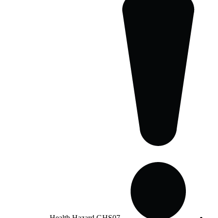
Health Hazard
GHS07