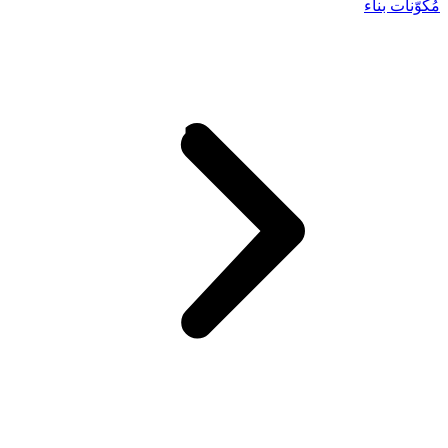
مُكوّنات بناء