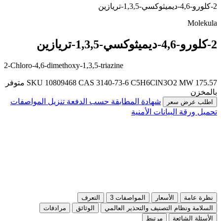
2-كلورو-4,6-ديميثوكسي-1,3,5-تريازين
Molekula
2-كلورو-4,6-ديميثوكسي-1,3,5-تريازين
2-Chloro-4,6-dimethoxy-1,3,5-triazine
MW 175.57
C5H6ClN3O2
CAS 3140-73-6
SKU 10809468
متوفر
بالمخزن
شهادة المطابقة حسب الدفعة
تنزيل المواصفات
اطلب عرض سعر
تحميل ورقة البيانات الأمنية
نظرة عامة
الأسعار
المواصفات
3
التعرف
السلامة ونظام التصنيف والتحذير العالمي
الوثائق
مرادفات
الأسئلة الشائعة
مرتبط