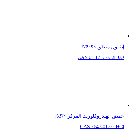
إيثانول مطلق ≥99.9%
CAS 64-17-5
·
C2H6O
حمض الهيدروكلوريك المركز ~37%
CAS 7647-01-0
·
HCl