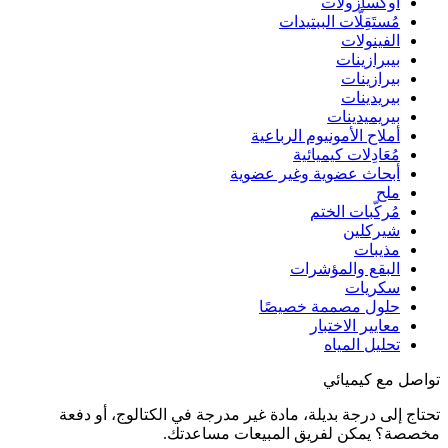
أوكسازولات
مُستَقِلَّات الببتيدات
الفينولات
بيبرازينات
بيرازينات
بيريدينات
بيريميدينات
أملاح الأمونيوم الرباعية
مُعَادِلات كيميائية
أبحاث عضوية وغير عضوية
ملح
مُركّبات الختم
شيركلين
مذيبات
البقع والمؤشرات
سكريات
حلول مصممة خصيصًا
معايير الاختبار
تحليل المياه
تواصل مع كيميائي
تحتاج إلى درجة بديلة، مادة غير مدرجة في الكتالوج، أو دفعة
مخصصة؟ يمكن لفريق المبيعات مساعدتك.