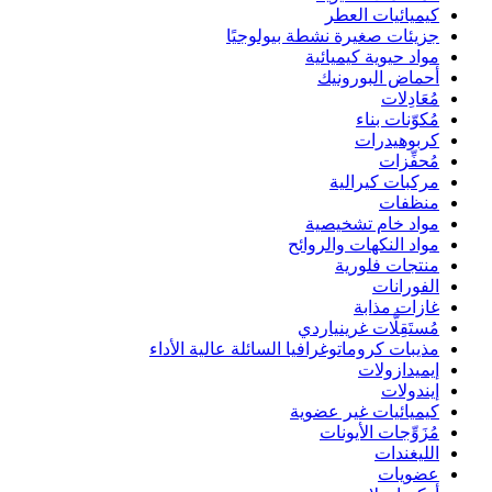
كيميائيات العطر
جزيئات صغيرة نشطة بيولوجيًا
مواد حيوية كيميائية
أحماض البورونيك
مُعَادِلات
مُكوّنات بناء
كربوهيدرات
مُحفِّزات
مركبات كيرالية
منظفات
مواد خام تشخيصية
مواد النكهات والروائح
منتجات فلورية
الفورانات
غازات مذابة
مُستَقِلَّات غرينياردي
مذيبات كروماتوغرافيا السائلة عالية الأداء
إيميدازولات
إيندولات
كيميائيات غير عضوية
مُزَوِّجات الأيونات
الليغندات
عضويات