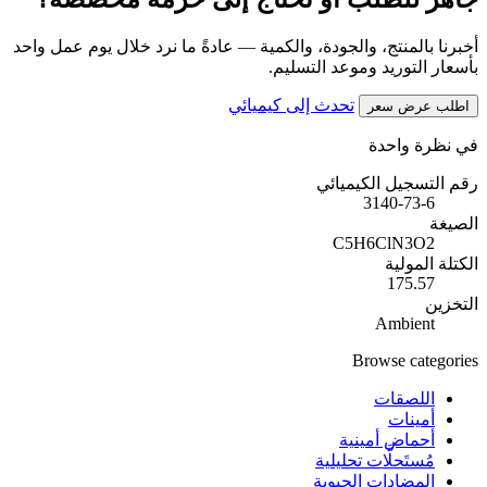
أخبرنا بالمنتج، والجودة، والكمية — عادةً ما نرد خلال يوم عمل واحد
بأسعار التوريد وموعد التسليم.
تحدث إلى كيميائي
اطلب عرض سعر
في نظرة واحدة
رقم التسجيل الكيميائي
3140-73-6
الصيغة
C5H6ClN3O2
الكتلة المولية
175.57
التخزين
Ambient
Browse categories
اللصقات
أمينات
أحماض أمينية
مُستَحلَّات تحليلية
المضادات الحيوية