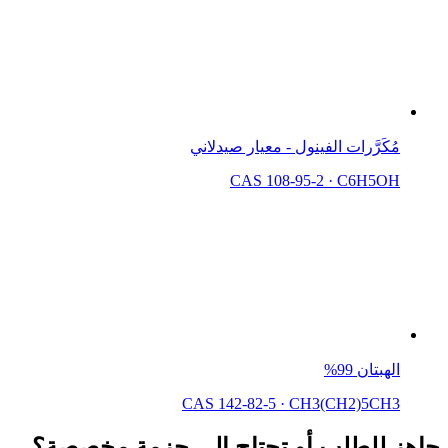
مُكَرَّرات الفينول - معيار صيدلاني
CAS 108-95-2
·
C6H5OH
الهبتان 99%
CAS 142-82-5
·
CH3(CH2)5CH3
جاهز للطلب أو تحتاج إلى حزمة مخصصة؟