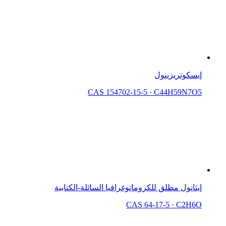
إيسكوتريزينول
CAS 154702-15-5
·
C44H59N7O5
إيثانول مطلق للكروماتوغرافيا السائلة-الكتابية
CAS 64-17-5
·
C2H6O