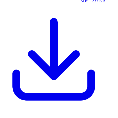
SDS
· 237 KB