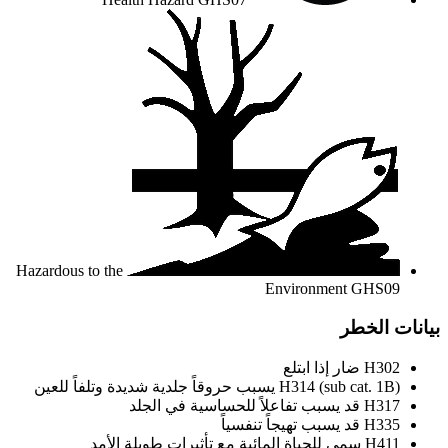
Hazardous to the
Environment
GHS09
بيانات الخطر
H302
ضار إذا ابتلع
H314 (sub cat. 1B)
يسبب حروقاً جلدية شديدة وتلفاً للعين
H317
قد يسبب تفاعلاً للحساسية في الجلد
H335
قد يسبب تهيجاً تنفسياً
H411
سمي للحياة المائية مع تأثيرات طويلة الأمد