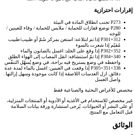
إقرارات احترازية
P273
تجنب انطلاق المادة في البيئة
P280
توضع قفازات للحماية / ملابس للحماية / وقاء للعينين /
للوجه
P301+312
إذا تم ابتلاعه: استعن بمركز سُمّ أو طبيب/طبيب
مُقيّم إذا شعرت بالسوء
P302+352
إذا وقع على الجلد: اغسل بالصابون والماء
P304+340
إذا تمّ استنشاقه: انقل المصاب إلى الهواء الطلق
واحفظه في وضع يستريح فيه براحة، في وضع يُسهّل التنفّس
P305+351+338
إذا وقعت في العينين: اغسل بالماء لمدة عدة
دقائق. ازل العدسات اللاصقة إذا كانت موجودة وسهل إزالتها.
واصل الغسل
مخصص للأغراض البحثية والصناعية فقط
غير مخصص للاستخدام في الأغذية أو الأدوية أو المنتجات المنزلية،
أو على البشر أو الحيوانات. يُرجى استشارة ورقة بيانات السلامة
قبل التعامل مع المنتج.
الوثائق