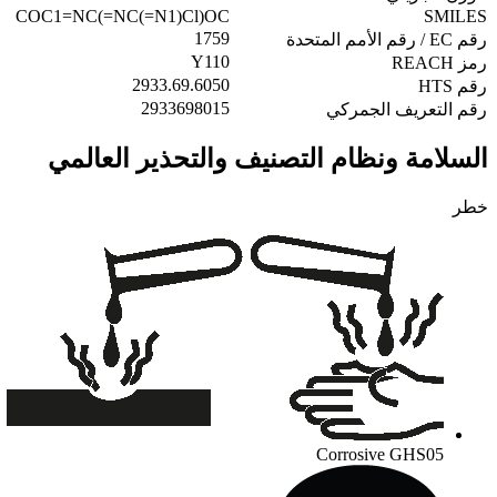
COC1=NC(=NC(=N1)Cl)OC
SMILES
1759
رقم EC / رقم الأمم المتحدة
Y110
رمز REACH
2933.69.6050
رقم HTS
2933698015
رقم التعريف الجمركي
السلامة ونظام التصنيف والتحذير العالمي
خطر
Corrosive
GHS05