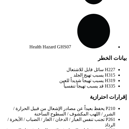
Health Hazard
GHS07
بيانات الخطر
H227
سائل قابل للاشتعال
H315
يسبب تهيج الجلد
H319
يسبب تهيجاً شديداً للعين
H335
قد يسبب تهيجاً تنفسياً
إقرارات احترازية
P210
يحفظ بعيداً عن مصادر الإشعال من قبيل الحرارة /
الشرر / اللهب المكشوف / السطوح الساخنة
P261
تجنب تنفس الغبار / الدخان / الغاز / الضباب / الأبخرة /
الرذاذ