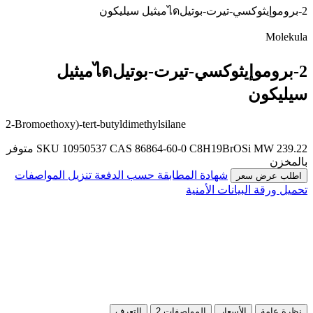
2-بروموإيثوكسي-تيرت-بوتيلไดميثيل سيليكون
Molekula
2-بروموإيثوكسي-تيرت-بوتيلไดميثيل
سيليكون
2-Bromoethoxy)-tert-butyldimethylsilane
MW 239.22
C8H19BrOSi
CAS 86864-60-0
SKU 10950537
متوفر
بالمخزن
شهادة المطابقة حسب الدفعة
تنزيل المواصفات
اطلب عرض سعر
تحميل ورقة البيانات الأمنية
نظرة عامة
الأسعار
المواصفات
2
التعرف