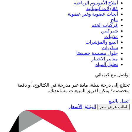
أملاح الأمونيوم الرباعية
مُعَادِلات كيميائية
أبحاث عضوية وغير عضوية
ملح
مُركّبات الختم
شيركلين
مذيبات
البقع والمؤشرات
سكريات
حلول مصممة خصيصًا
معايير الاختبار
تحليل المياه
تواصل مع كيميائي
تحتاج إلى درجة بديلة، مادة غير مدرجة في الكتالوج، أو دفعة
مخصصة؟ يمكن لفريق المبيعات مساعدتك.
اتصل بالبيع
الوثائق
الأسعار
اطلب عرض سعر