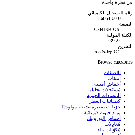
في نظرة واحدة
رقم التسجيل الكيميائي
86864-60-0
الصيغة
C8H19BrOSi
الكتلة المولية
239.22
التخزين
2 to 8 &deg;C
Browse categories
اللصقات
أمينات
أحماض أمينية
مُستَحلَّات تحليلية
المضادات الحيوية
كيميائيات العطر
جزيئات صغيرة نشطة بيولوجيًا
مواد حيوية كيميائية
أحماض البورونيك
مُعَادِلات
مُكوّنات بناء