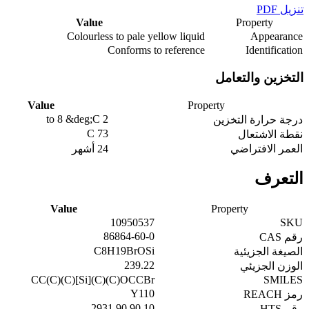
تنزيل PDF
Value
Property
Colourless to pale yellow liquid
Appearance
Conforms to reference
Identification
التخزين والتعامل
Value
Property
2 to 8 &deg;C
درجة حرارة التخزين
73 C
نقطة الاشتعال
العمر الافتراضي
24 أشهر
التعرف
Value
Property
10950537
SKU
86864-60-0
رقم CAS
C8H19BrOSi
الصيغة الجزيئية
239.22
الوزن الجزيئي
CC(C)(C)[Si](C)(C)OCCBr
SMILES
Y110
رمز REACH
2931.90.90.10
رقم HTS