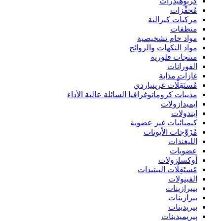
كربوهيدرات
مُحفِّزات
مركبات كيرالية
منظفات
مواد خام تشخيصية
مواد النكهات والروائح
منتجات فلورية
الفورانات
غازات مذابة
مُستَقِلَّات غرينياردي
مذيبات كروماتوغرافيا السائلة عالية الأداء
إيميدازولات
إيندولات
كيميائيات غير عضوية
مُزَوِّجات الأيونات
الليغندات
عضويات
أوكسازولات
مُستَقِلَّات الببتيدات
الفينولات
بيبرازينات
بيرازينات
بيريدينات
بيريميدينات