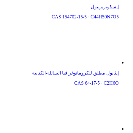
إيسكوتريزينول
CAS 154702-15-5
·
C44H59N7O5
إيثانول مطلق للكروماتوغرافيا السائلة-الكتابية
CAS 64-17-5
·
C2H6O