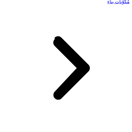
مُكوّنات بناء