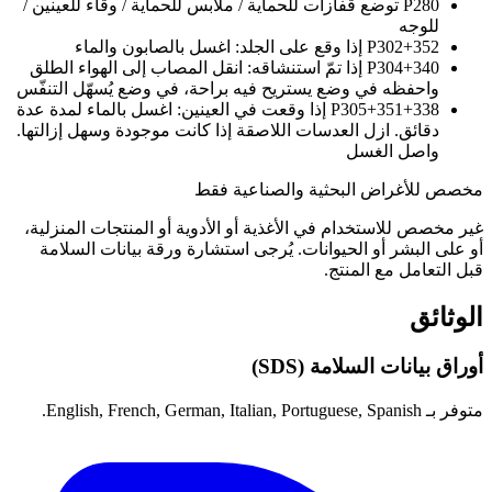
P280
توضع قفازات للحماية / ملابس للحماية / وقاء للعينين /
للوجه
P302+352
إذا وقع على الجلد: اغسل بالصابون والماء
P304+340
إذا تمّ استنشاقه: انقل المصاب إلى الهواء الطلق
واحفظه في وضع يستريح فيه براحة، في وضع يُسهّل التنفّس
P305+351+338
إذا وقعت في العينين: اغسل بالماء لمدة عدة
دقائق. ازل العدسات اللاصقة إذا كانت موجودة وسهل إزالتها.
واصل الغسل
مخصص للأغراض البحثية والصناعية فقط
غير مخصص للاستخدام في الأغذية أو الأدوية أو المنتجات المنزلية،
أو على البشر أو الحيوانات. يُرجى استشارة ورقة بيانات السلامة
قبل التعامل مع المنتج.
الوثائق
أوراق بيانات السلامة (SDS)
متوفر بـ English, French, German, Italian, Portuguese, Spanish.