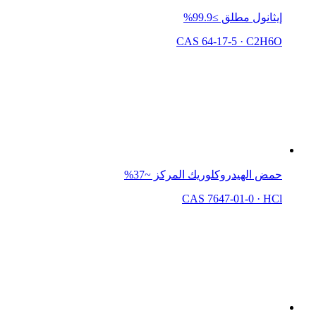
إيثانول مطلق ≥99.9%
CAS 64-17-5
·
C2H6O
حمض الهيدروكلوريك المركز ~37%
CAS 7647-01-0
·
HCl