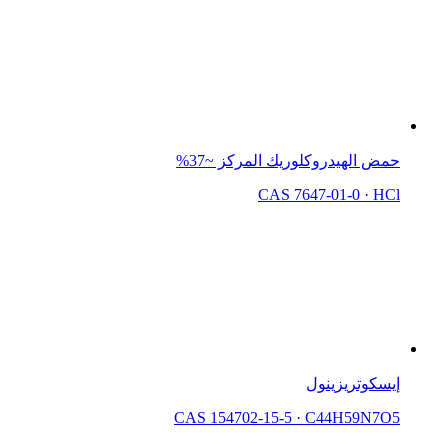
حمض الهيدروكلوريك المركز ~37%
CAS 7647-01-0
·
HCl
إيسكوتريزينول
CAS 154702-15-5
·
C44H59N7O5