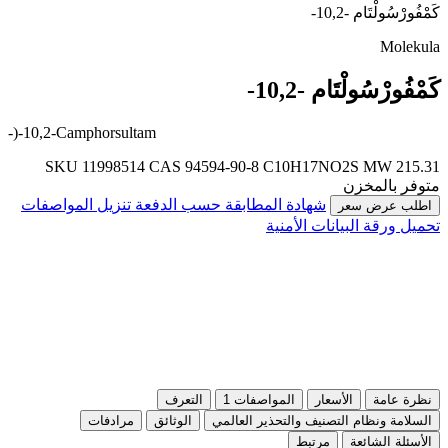
كَمْفُورْسُولْتَام -10,2-
Molekula
كَمْفُورْسُولْتَام -10,2-
-)-10,2-Camphorsultam
SKU 11998514
CAS 94594-90-8
C10H17NO2S
MW 215.31
متوفر بالمخزن
شهادة المطابقة حسب الدفعة
تنزيل المواصفات
اطلب عرض سعر
تحميل ورقة البيانات الأمنية
نظرة عامة
الأسعار
المواصفات
1
التعرف
السلامة ونظام التصنيف والتحذير العالمي
الوثائق
مرادفات
الأسئلة الشائعة
مرتبط