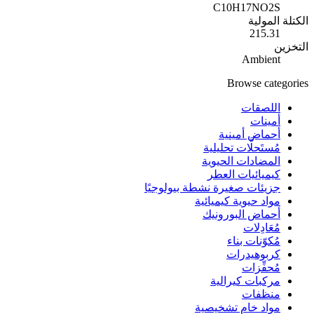
C10H17NO2S
الكتلة المولية
215.31
التخزين
Ambient
Browse categories
اللصقات
أمينات
أحماض أمينية
مُستَحلَّات تحليلية
المضادات الحيوية
كيميائيات العطر
جزيئات صغيرة نشطة بيولوجيًا
مواد حيوية كيميائية
أحماض البورونيك
مُعَادِلات
مُكوّنات بناء
كربوهيدرات
مُحفِّزات
مركبات كيرالية
منظفات
مواد خام تشخيصية