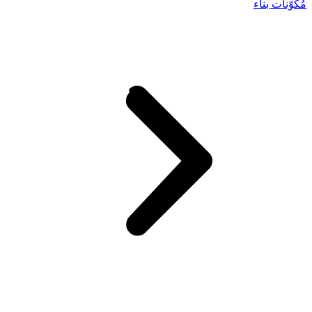
مُكوّنات بناء