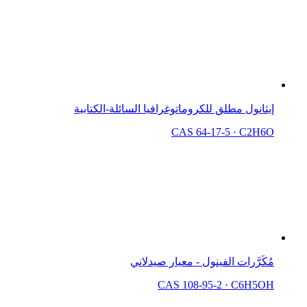
إيثانول مطلق للكروماتوغرافيا السائلة-الكتابية
CAS 64-17-5
·
C2H6O
مُكَرَّرات الفينول - معيار صيدلاني
CAS 108-95-2
·
C6H5OH