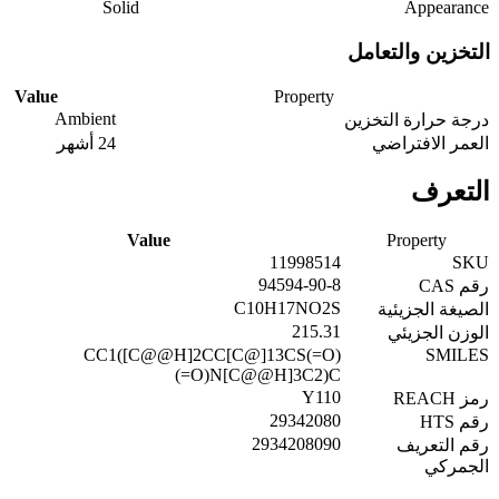
Solid
Appearance
التخزين والتعامل
Value
Property
Ambient
درجة حرارة التخزين
العمر الافتراضي
24 أشهر
التعرف
Value
Property
11998514
SKU
94594-90-8
رقم CAS
C10H17NO2S
الصيغة الجزيئية
215.31
الوزن الجزيئي
CC1([C@@H]2CC[C@]13CS(=O)
SMILES
(=O)N[C@@H]3C2)C
Y110
رمز REACH
29342080
رقم HTS
2934208090
رقم التعريف
الجمركي