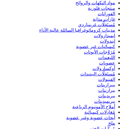
مواد النكهات والروائح
منتجات فلورية
الفورانات
غازات مذابة
مُستَقِلَّات غرينياردي
مذيبات كروماتوغرافيا السائلة عالية الأداء
إيميدازولات
إيندولات
كيميائيات غير عضوية
مُزَوِّجات الأيونات
الليغندات
عضويات
أوكسازولات
مُستَقِلَّات الببتيدات
الفينولات
بيبرازينات
بيرازينات
بيريدينات
بيريميدينات
أملاح الأمونيوم الرباعية
مُعَادِلات كيميائية
أبحاث عضوية وغير عضوية
ملح
مُركّبات الختم