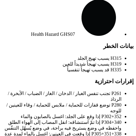
Health Hazard
GHS07
بيانات الخطر
H315
يسبب تهيج الجلد
H319
يسبب تهيجاً شديداً للعين
H335
قد يسبب تهيجاً تنفسياً
إقرارات احترازية
P261
تجنب تنفس الغبار / الدخان / الغاز / الضباب / الأبخرة /
الرذاذ
P280
توضع قفازات للحماية / ملابس للحماية / وقاء للعينين /
للوجه
P302+352
إذا وقع على الجلد: اغسل بالصابون والماء
P304+340
إذا تمّ استنشاقه: انقل المصاب إلى الهواء الطلق
واحفظه في وضع يستريح فيه براحة، في وضع يُسهّل التنفّس
P305+351+338
إذا وقعت في العينين: اغسل بالماء لمدة عدة