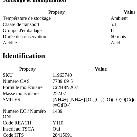
Property
Value
Température de stockage
Ambient
Classe de transport
5.1
Groupe d'emballage
II
Durée de conservation
60 mois
Acidité
Acid
Identification
Property
Value
SKU
11963740
Numéro CAS
7789-09-5
Formule moléculaire
Cr2H8N2O7
Masse moléculaire
252.07
SMILES
[NH4+].[NH4+].[O-][Cr](=O)(=O)O[Cr](
(=O)[O-]
Numéro EC / Numéro
1439
ONU
Code REACH
Y110
Inscrit au TSCA
Oui
Code HTS
28415091