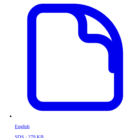
English
SDS
· 279 KB