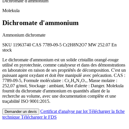
Dichromate d'ammonium
Molekula
Dichromate d'ammonium
Ammonium dichromate
SKU 11963740
CAS 7789-09-5
Cr2H8N2O7
MW 252.07
En
stock
Le dichromate d'ammonium est un solide cristallin orangé-rouge
utilisé en pyrotechnie, comme catalyseur et dans des démonstrations
en laboratoire en raison de ses propriétés de décomposition. C'est un
puissant agent oxydant et doit être manipulé avec précaution. CAS :
7789-09-5, Formule moléculaire : Cr₂H₈N₂O₇, Masse molaire :
252,07 g/mol, Stockage : ambiant, Mot d'alerte : Danger. Molekula
fournit du dichromate d'ammonium en quantités allant de la
recherche au volume, avec une documentation complète et une
traçabilité ISO 9001:2015.
Certificat d'analyse par lot
Télécharger la fiche
Demander un devis
technique
Télécharger le FDS