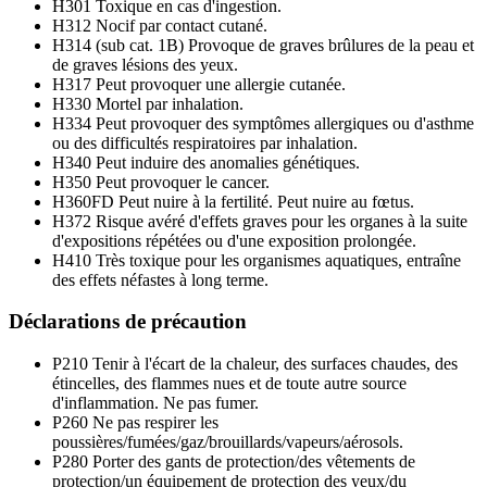
H301
Toxique en cas d'ingestion.
H312
Nocif par contact cutané.
H314 (sub cat. 1B)
Provoque de graves brûlures de la peau et
de graves lésions des yeux.
H317
Peut provoquer une allergie cutanée.
H330
Mortel par inhalation.
H334
Peut provoquer des symptômes allergiques ou d'asthme
ou des difficultés respiratoires par inhalation.
H340
Peut induire des anomalies génétiques.
H350
Peut provoquer le cancer.
H360FD
Peut nuire à la fertilité. Peut nuire au fœtus.
H372
Risque avéré d'effets graves pour les organes à la suite
d'expositions répétées ou d'une exposition prolongée.
H410
Très toxique pour les organismes aquatiques, entraîne
des effets néfastes à long terme.
Déclarations de précaution
P210
Tenir à l'écart de la chaleur, des surfaces chaudes, des
étincelles, des flammes nues et de toute autre source
d'inflammation. Ne pas fumer.
P260
Ne pas respirer les
poussières/fumées/gaz/brouillards/vapeurs/aérosols.
P280
Porter des gants de protection/des vêtements de
protection/un équipement de protection des yeux/du