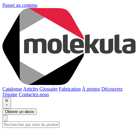
Passer au contenu
Catalogue
Articles
Glossaire
Fabrication
À propos
Découvrez
l'équipe
Contactez-nous
fr
Obtenir un devis