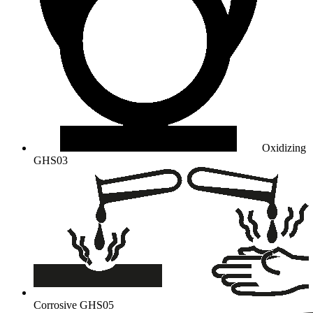
Oxidizing
GHS03
Corrosive
GHS05