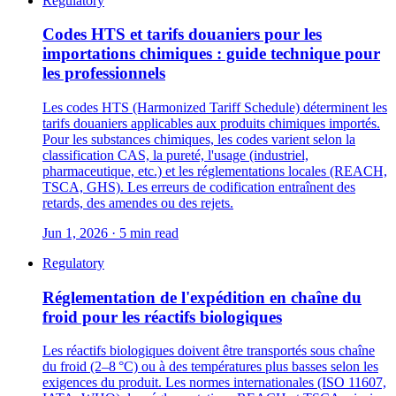
Regulatory
Codes HTS et tarifs douaniers pour les
importations chimiques : guide technique pour
les professionnels
Les codes HTS (Harmonized Tariff Schedule) déterminent les
tarifs douaniers applicables aux produits chimiques importés.
Pour les substances chimiques, les codes varient selon la
classification CAS, la pureté, l'usage (industriel,
pharmaceutique, etc.) et les réglementations locales (REACH,
TSCA, GHS). Les erreurs de codification entraînent des
retards, des amendes ou des rejets.
Jun 1, 2026 · 5 min read
Regulatory
Réglementation de l'expédition en chaîne du
froid pour les réactifs biologiques
Les réactifs biologiques doivent être transportés sous chaîne
du froid (2–8 °C) ou à des températures plus basses selon les
exigences du produit. Les normes internationales (ISO 11607,