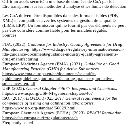
Offrir un accès sécurisé à une base de données de CoA par lot
Être transparent sur les méthodes d’analyse et les limites de détection
Les CoA doivent être disponibles dans des formats lisibles (PDF,
XML) et compatibles avec les systèmes de gestion de la qualité
(LIMS, ERP). Un fournisseur qui ne fournit pas ces éléments ne peut
pas être considéré comme fiable pour les marchés régulés.
Sources
FDA. (2022).
Guidance for Industry: Quality Agreements for Drug
Manufacturing
.
https://www.fda.gov/regulatory-information/search-
fda-guidance-documents/guidance-industry-quality-agreements-
drug-manufacturing
European Medicines Agency (EMA). (2021).
Guideline on Good
Manufacturing Practice (GMP) for Active Substances
.
https://www.ema.europa.eu/en/documents/scientific-
guideline/guideline-good-manufacturing-practice-gmp-active-
substances_en.pdf
USP. (2023).
General Chapter <467> Reagents and Chemicals
.
https://www.usp.org/USP-NF/general-chapters/467
ISO. (2017).
ISO/IEC 17025:2017 General requirements for the
competence of testing and calibration laboratories
.
https://www.iso.org/standard/66629.html
European Chemicals Agency (ECHA). (2023).
REACH Regulation
.
https://echa.europa.eu/fr/regulations/reach
Frequently asked