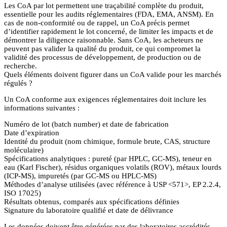
Les CoA par lot permettent une traçabilité complète du produit,
essentielle pour les audits réglementaires (FDA, EMA, ANSM). En
cas de non-conformité ou de rappel, un CoA précis permet
d’identifier rapidement le lot concerné, de limiter les impacts et de
démontrer la diligence raisonnable. Sans CoA, les acheteurs ne
peuvent pas valider la qualité du produit, ce qui compromet la
validité des processus de développement, de production ou de
recherche.
Quels éléments doivent figurer dans un CoA valide pour les marchés
régulés ?
Un CoA conforme aux exigences réglementaires doit inclure les
informations suivantes :
Numéro de lot (batch number) et date de fabrication
Date d’expiration
Identité du produit (nom chimique, formule brute, CAS, structure
moléculaire)
Spécifications analytiques : pureté (par HPLC, GC-MS), teneur en
eau (Karl Fischer), résidus organiques volatils (ROV), métaux lourds
(ICP-MS), impuretés (par GC-MS ou HPLC-MS)
Méthodes d’analyse utilisées (avec référence à USP <571>, EP 2.2.4,
ISO 17025)
Résultats obtenus, comparés aux spécifications définies
Signature du laboratoire qualifié et date de délivrance
Les données doivent être générées par des laboratoires accrédités