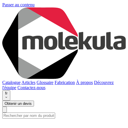
Passer au contenu
Catalogue
Articles
Glossaire
Fabrication
À propos
Découvrez
l'équipe
Contactez-nous
fr
Obtenir un devis