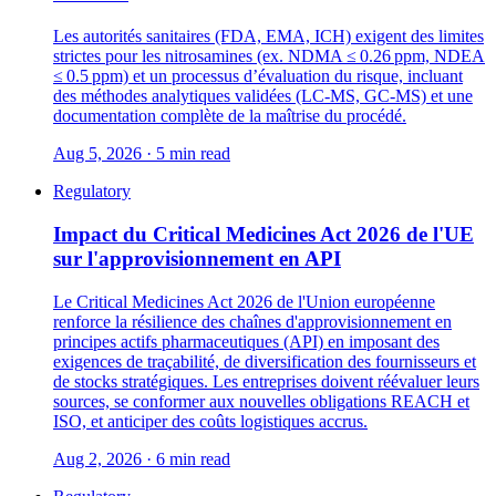
Les autorités sanitaires (FDA, EMA, ICH) exigent des limites
strictes pour les nitrosamines (ex. NDMA ≤ 0.26 ppm, NDEA
≤ 0.5 ppm) et un processus d’évaluation du risque, incluant
des méthodes analytiques validées (LC‑MS, GC‑MS) et une
documentation complète de la maîtrise du procédé.
Aug 5, 2026 · 5 min read
Regulatory
Impact du Critical Medicines Act 2026 de l'UE
sur l'approvisionnement en API
Le Critical Medicines Act 2026 de l'Union européenne
renforce la résilience des chaînes d'approvisionnement en
principes actifs pharmaceutiques (API) en imposant des
exigences de traçabilité, de diversification des fournisseurs et
de stocks stratégiques. Les entreprises doivent réévaluer leurs
sources, se conformer aux nouvelles obligations REACH et
ISO, et anticiper des coûts logistiques accrus.
Aug 2, 2026 · 6 min read