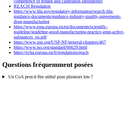
competence of testing and calibration laboratories
REACH Regulation
https://www.fda.gov/regulatory-information/search-fda-
guidance-documents/guidance-industry-quality-agreements-
drug-manufacturing
https://www.ema.europa.eu/en/documents/scientific-
guideline/guideline-good-manufacturing-practice-gmp-active-
substances_en.pdf
https://www.usp.org/USP-NF/general-chapters/467
https://www.iso.org/standard/66629.html
https://echa.europa.eu/fr/regulations/reach
Questions fréquemment posées
Un CoA peut-il être utilisé pour plusieurs lots ?