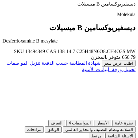
ديسفيريوكسامين B ميسيلات
Molekula
ديسفيريوكسامين B ميسيلات
Desferrioxamine B mesylate
SKU 13494349
CAS 138-14-7
C25H48N6O8.CH4O3S
MW
656.79
متوفر بالمخزن
شهادة المطابقة حسب الدفعة
تنزيل المواصفات
اطلب عرض سعر
تحميل ورقة البيانات الأمنية
نظرة عامة
الأسعار
المواصفات
4
التعرف
السلامة ونظام التصنيف والتحذير العالمي
الوثائق
مرادفات
الأسئلة الشائعة
مرتبط