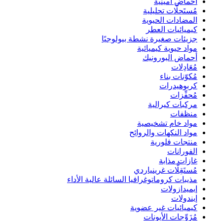
أحماض أمينية
مُستَحلَّات تحليلية
المضادات الحيوية
كيميائيات العطر
جزيئات صغيرة نشطة بيولوجيًا
مواد حيوية كيميائية
أحماض البورونيك
مُعَادِلات
مُكوّنات بناء
كربوهيدرات
مُحفِّزات
مركبات كيرالية
منظفات
مواد خام تشخيصية
مواد النكهات والروائح
منتجات فلورية
الفورانات
غازات مذابة
مُستَقِلَّات غرينياردي
مذيبات كروماتوغرافيا السائلة عالية الأداء
إيميدازولات
إيندولات
كيميائيات غير عضوية
مُزَوِّجات الأيونات