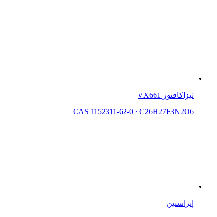
تيزاكافتور VX661
CAS 1152311-62-0
·
C26H27F3N2O6
إيراستين