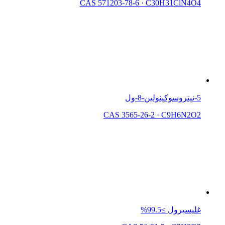
CAS 571203-78-6
·
C30H31ClN4O4
5-نيتروسوكينولين-8-ول
CAS 3565-26-2
·
C9H6N2O2
غليسيرول ≥99.5%