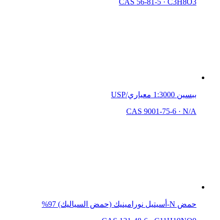
CAS 56-81-5
·
C3H8O3
ببسين 1:3000 معياري/USP
CAS 9001-75-6
·
N/A
حمض N-أسيتيل نورامينيك (حمض السياليك) 97%