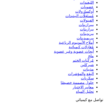
الليغندات
عضويات
أوكسازولات
مُستَقِلَّات الببتيدات
الفينولات
بيبرازينات
بيرازينات
بيريدينات
بيريميدينات
أملاح الأمونيوم الرباعية
مُعَادِلات كيميائية
أبحاث عضوية وغير عضوية
ملح
مُركّبات الختم
شيركلين
مذيبات
البقع والمؤشرات
سكريات
حلول مصممة خصيصًا
معايير الاختبار
تحليل المياه
تواصل مع كيميائي