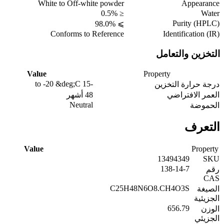
White to Off-white powder
Appearance
≤ 0.5%
Water
Purity (HPLC)
⩾ 98.0%
Conforms to Reference
Identification (IR)
التخزين والتعامل
Value
Property
-15 to -20 &deg;C
درجة حرارة التخزين
العمر الافتراضي
48 أشهر
Neutral
الحموضة
التعرف
Value
Property
13494349
SKU
138-14-7
رقم
CAS
C25H48N6O8.CH4O3S
الصيغة
الجزيئية
656.79
الوزن
الجزيئي