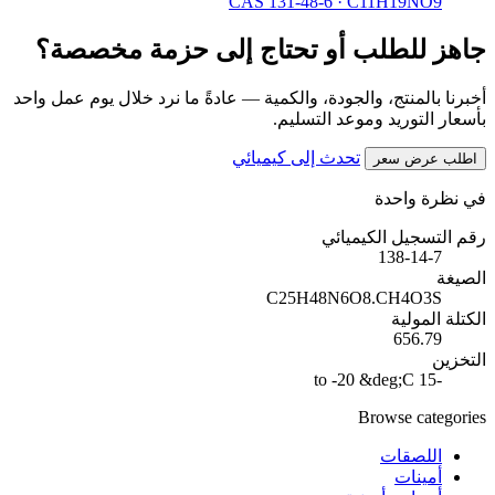
CAS 131-48-6
·
C11H19NO9
جاهز للطلب أو تحتاج إلى حزمة مخصصة؟
أخبرنا بالمنتج، والجودة، والكمية — عادةً ما نرد خلال يوم عمل واحد
بأسعار التوريد وموعد التسليم.
تحدث إلى كيميائي
اطلب عرض سعر
في نظرة واحدة
رقم التسجيل الكيميائي
138-14-7
الصيغة
C25H48N6O8.CH4O3S
الكتلة المولية
656.79
التخزين
-15 to -20 &deg;C
Browse categories
اللصقات
أمينات