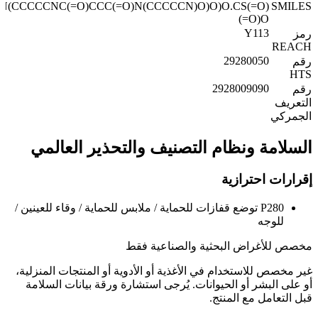
N(CCCCCNC(=O)CCC(=O)N(CCCCCN)O)O)O.CS(=O)
SMILES
(=O)O
Y113
رمز
REACH
29280050
رقم
HTS
2928009090
رقم
التعريف
الجمركي
السلامة ونظام التصنيف والتحذير العالمي
إقرارات احترازية
P280
توضع قفازات للحماية / ملابس للحماية / وقاء للعينين /
للوجه
مخصص للأغراض البحثية والصناعية فقط
غير مخصص للاستخدام في الأغذية أو الأدوية أو المنتجات المنزلية،
أو على البشر أو الحيوانات. يُرجى استشارة ورقة بيانات السلامة
قبل التعامل مع المنتج.