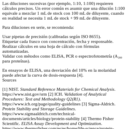
Las diluciones sucesivas (por ejemplo, 1:10, 1:100) requieren
cálculos precisos. Un error común es asumir que una dilución 1:100
equivale a mezclar 1 mL de stock con 100 mL de diluyente, cuando
en realidad se necesita 1 mL de stock + 99 mL de diluyente.
Para diluciones en serie, se recomienda:
Usar pipetas de precisión (calibradas según ISO 8655).
Etiquetar cada frasco con concentración, fecha y responsable.
Realizar cálculos en una hoja de cálculo con fórmulas
automatizadas.
Validar con métodos como ELISA, PCR o espectrofotometría (A₂₈₀
para proteínas).
En ensayos de ELISA, una desviación del 10% en la molaridad
puede afectar la curva de dosis-respuesta [4].
Sources
[1] NIST.
Standard Reference Materials for Chemical Analysis
.
https://www.nist.gov/srm [2] ICH.
Validation of Analytical
Procedures: Text and Methodology Q2(R1)
.
https://www.ich.org/page/quality-guidelines [3] Sigma-Aldrich.
Protein Stability and Storage Guidelines
.
https://www.sigmaaldrich.com/technical-
documents/articles/biology/protein-stability [4] Thermo Fisher
Scientific.
ELISA Assay Development and Optimization
.
https://www.thermofisher.com/es/es/home/life-science/protein-