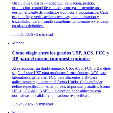
Un flujo de 6 pasos — solicitud, validación, pedido,
producción, control de calidad y entrega — permite una
gestión eficiente de productos químicos y bioquímicos. Cada
etapa incluye verificaciones técnicas, documentación y
trazabilidad, garantizando cumplimiento normativo y entrega
en plazos definidos.
Jun 26, 2026 · 5 min read
Method
Cómo elegir entre los grados USP, ACS, FCC y
BP para el mismo compuesto químico
Al seleccionar un grado químico, USP, ACS, FCC o BP, elige
según el uso: USP para productos farmacéuticos, ACS para
laboratorios generales, FCC para alimentos y BP para
aplicaciones reguladas en el Reino Unido. Cada estándar
define especificaciones de pureza, impurezas y análisis (como
HPLC, GC-MS, NMR). La elección debe alinearse con
normativas de calidad y aplicaciones específicas.
Jun 24, 2026 · 5 min read
Method