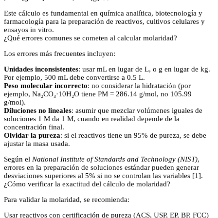
Este cálculo es fundamental en química analítica, biotecnología y
farmacología para la preparación de reactivos, cultivos celulares y
ensayos in vitro.
¿Qué errores comunes se cometen al calcular molaridad?
Los errores más frecuentes incluyen:
Unidades inconsistentes
: usar mL en lugar de L, o g en lugar de kg.
Por ejemplo, 500 mL debe convertirse a 0.5 L.
Peso molecular incorrecto
: no considerar la hidratación (por
ejemplo, Na₂CO₃·10H₂O tiene PM = 286.14 g/mol, no 105.99
g/mol).
Diluciones no lineales
: asumir que mezclar volúmenes iguales de
soluciones 1 M da 1 M, cuando en realidad depende de la
concentración final.
Olvidar la pureza
: si el reactivos tiene un 95% de pureza, se debe
ajustar la masa usada.
Según el
National Institute of Standards and Technology (NIST)
,
errores en la preparación de soluciones estándar pueden generar
desviaciones superiores al 5% si no se controlan las variables [1].
¿Cómo verificar la exactitud del cálculo de molaridad?
Para validar la molaridad, se recomienda:
Usar reactivos con certificación de pureza (ACS, USP, EP, BP, FCC)