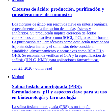
Cloruros de ácido: producción, purificación y
consideraciones de suministro
Los cloruros de ácido son reactivos clave en síntesis orgánica,
especialmente en la formación de amidas, ésteres y
anhídridos. Su producción implica cloración de ácidos
carboxílicos con reactivos como SOCl₂, PCl₅ o oxalil cloruro.
La purificación requiere técnicas como destilación fraccionada
bajo atmósfera inerte, y el suministro debe considerar
estabilidad, almacenamiento y normativas como REACH y
GHS. Se recomienda verificar el CoA y la especificación de
análisis (HPLC, NMR) para aplicaciones farmacéuticas.
Jun 23, 2026 · 6 min read
Method
Salina fosfato amortiguada (PBS):
formulaciones, pH y aspectos clave para su uso
en biotecnología y farmacología
La salina fosfato amortiguada (PBS) es un tampón