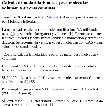
Cálculo de molaridad: masa, peso molecular,
volumen y errores comunes
June 2, 2026
·
4 min lectura
·
Method
✦ Asistido por IA · revisado
por Molekula Editorial
La molaridad se calcula como moles por litro (mol/L), utilizando
masa (g), peso molecular (g/mol) y volumen (L). Errores frecuentes
incluyen unidades inconsistentes, olvidar la hidratación y errores de
dilución. Se recomienda verificar el peso molecular con CAS y usar
soluciones estandarizadas.
¿Cómo se calcula la molaridad a partir de masa, peso molecular y
volumen?
La molaridad (M) se define como el número de moles de soluto por
litro de solución. La fórmula básica es:
$$ M = \frac{\text{masa (g)}}{\text{peso molecular (g/mol)} \times
\text{volumen (L)} $$
Por ejemplo, para preparar 500 mL de una solución 0.1 M de NaCl
(PM = 58.44 g/mol):
$$ \text{masa} = 0.1 , \text{mol/L} \times 0.5 , \text{L} \times 58.44
, \text{g/mol} = 2.922 , \text{g} $$