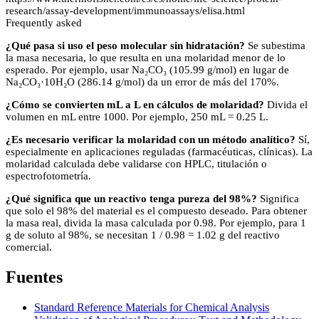
research/assay-development/immunoassays/elisa.html
Frequently asked
¿Qué pasa si uso el peso molecular sin hidratación?
Se subestima
la masa necesaria, lo que resulta en una molaridad menor de lo
esperado. Por ejemplo, usar Na₂CO₃ (105.99 g/mol) en lugar de
Na₂CO₃·10H₂O (286.14 g/mol) da un error de más del 170%.
¿Cómo se convierten mL a L en cálculos de molaridad?
Divida el
volumen en mL entre 1000. Por ejemplo, 250 mL = 0.25 L.
¿Es necesario verificar la molaridad con un método analítico?
Sí,
especialmente en aplicaciones reguladas (farmacéuticas, clínicas). La
molaridad calculada debe validarse con HPLC, titulación o
espectrofotometría.
¿Qué significa que un reactivo tenga pureza del 98%?
Significa
que solo el 98% del material es el compuesto deseado. Para obtener
la masa real, divida la masa calculada por 0.98. Por ejemplo, para 1
g de soluto al 98%, se necesitan 1 / 0.98 = 1.02 g del reactivo
comercial.
Fuentes
Standard Reference Materials for Chemical Analysis