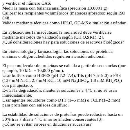
y verificar el número CAS.
Medir la masa con balanza analítica (precisión ±0.0001 g).
Calibrar los recipientes volumétricos (matraces aforados) según ISO
648.
Validar mediante técnicas como HPLC, GC-MS o titulación estándar.
En aplicaciones farmacéuticas, la molaridad debe verificarse
mediante métodos de validación según ICH Q2(R1) [2].
¿Qué consideraciones hay para soluciones de reactivos biológicos?
En biotecnología y farmacología, las soluciones de proteínas,
enzimas o oligonucleótidos requieren atención adicional:
El peso molecular de proteínas se calcula a partir de secuencias (por
ejemplo, 10 kDa = 10,000 g/mol).
Usar buffers como HEPES (pH 7.2–7.4), Tris (pH 7.5–9.0) o PBS
(137 mM NaCl, 2.7 mM KCl, 10 mM Na₂HPO₄, 1.8 mM KH₂PO₄)
con pH ajustado.
Evitar la degradación: mantener soluciones a 4 °C si no se usan
inmediatamente.
Usar agentes reductores como DTT (1–5 mM) o TCEP (1–2 mM)
para proteínas con enlaces disulfuro.
La estabilidad de soluciones de proteínas puede reducirse hasta un
30% tras 7 días a 4 °C si no se añaden conservantes [3].
¿Cómo se evitan errores en diluciones sucesivas?