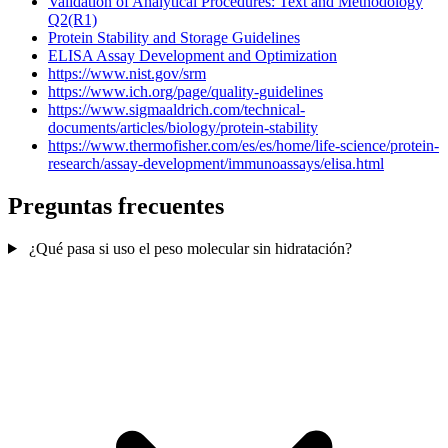
Validation of Analytical Procedures: Text and Methodology
Q2(R1)
Protein Stability and Storage Guidelines
ELISA Assay Development and Optimization
https://www.nist.gov/srm
https://www.ich.org/page/quality-guidelines
https://www.sigmaaldrich.com/technical-
documents/articles/biology/protein-stability
https://www.thermofisher.com/es/es/home/life-science/protein-
research/assay-development/immunoassays/elisa.html
Preguntas frecuentes
¿Qué pasa si uso el peso molecular sin hidratación?