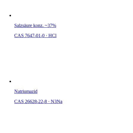
Salzsäure konz. ~37%
CAS 7647-01-0
·
HCl
Natriumazid
CAS 26628-22-8
·
N3Na