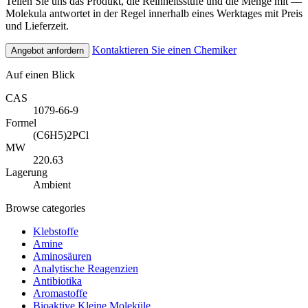
Teilen Sie uns das Produkt, die Reinheitsstufe und die Menge mit —
Molekula antwortet in der Regel innerhalb eines Werktages mit Preis
und Lieferzeit.
Kontaktieren Sie einen Chemiker
Angebot anfordern
Auf einen Blick
CAS
1079-66-9
Formel
(C6H5)2PCl
MW
220.63
Lagerung
Ambient
Browse categories
Klebstoffe
Amine
Aminosäuren
Analytische Reagenzien
Antibiotika
Aromastoffe
Bioaktive Kleine Moleküle