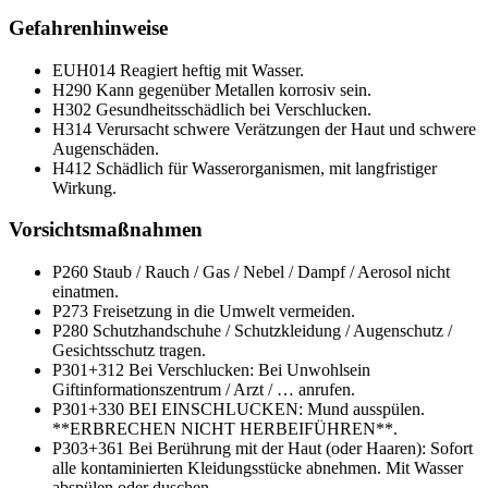
Gefahrenhinweise
EUH014
Reagiert heftig mit Wasser.
H290
Kann gegenüber Metallen korrosiv sein.
H302
Gesundheitsschädlich bei Verschlucken.
H314
Verursacht schwere Verätzungen der Haut und schwere
Augenschäden.
H412
Schädlich für Wasserorganismen, mit langfristiger
Wirkung.
Vorsichtsmaßnahmen
P260
Staub / Rauch / Gas / Nebel / Dampf / Aerosol nicht
einatmen.
P273
Freisetzung in die Umwelt vermeiden.
P280
Schutzhandschuhe / Schutzkleidung / Augenschutz /
Gesichtsschutz tragen.
P301+312
Bei Verschlucken: Bei Unwohlsein
Giftinformationszentrum / Arzt / … anrufen.
P301+330
BEI EINSCHLUCKEN: Mund ausspülen.
**ERBRECHEN NICHT HERBEIFÜHREN**.
P303+361
Bei Berührung mit der Haut (oder Haaren): Sofort
alle kontaminierten Kleidungsstücke abnehmen. Mit Wasser
abspülen oder duschen.