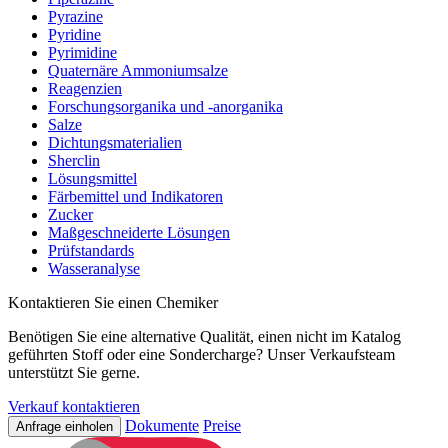
Pyrazine
Pyridine
Pyrimidine
Quaternäre Ammoniumsalze
Reagenzien
Forschungsorganika und -anorganika
Salze
Dichtungsmaterialien
Sherclin
Lösungsmittel
Färbemittel und Indikatoren
Zucker
Maßgeschneiderte Lösungen
Prüfstandards
Wasseranalyse
Kontaktieren Sie einen Chemiker
Benötigen Sie eine alternative Qualität, einen nicht im Katalog
geführten Stoff oder eine Sondercharge? Unser Verkaufsteam
unterstützt Sie gerne.
Verkauf kontaktieren
Dokumente
Preise
Anfrage einholen