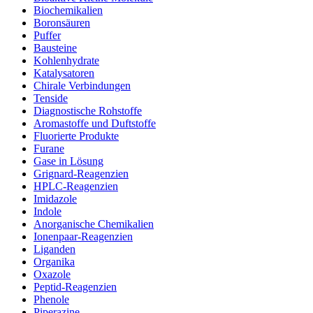
Biochemikalien
Boronsäuren
Puffer
Bausteine
Kohlenhydrate
Katalysatoren
Chirale Verbindungen
Tenside
Diagnostische Rohstoffe
Aromastoffe und Duftstoffe
Fluorierte Produkte
Furane
Gase in Lösung
Grignard-Reagenzien
HPLC-Reagenzien
Imidazole
Indole
Anorganische Chemikalien
Ionenpaar-Reagenzien
Liganden
Organika
Oxazole
Peptid-Reagenzien
Phenole
Piperazine