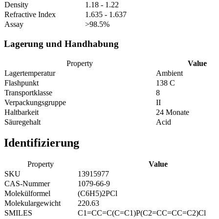
Density
1.18 - 1.22
Refractive Index
1.635 - 1.637
Assay
>98.5%
Lagerung und Handhabung
Property
Value
Lagertemperatur
Ambient
Flashpunkt
138 C
Transportklasse
8
Verpackungsgruppe
II
Haltbarkeit
24 Monate
Säuregehalt
Acid
Identifizierung
Property
Value
SKU
13915977
CAS-Nummer
1079-66-9
Molekülformel
(C6H5)2PCl
Molekulargewicht
220.63
SMILES
C1=CC=C(C=C1)P(C2=CC=CC=C2)Cl